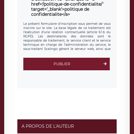
href='/politique-de-confidentialite/'
target='_blank'>politique de
confidentialite</a>
Le présent formulaire d’inscription vous permet de vous
inscrire sur le site. La base légale de ce traitement est
l’exécution d’une relation contractuelle (article 6.1.b du
RGPD). Les destinataires des données sont le
responsable de traitement, le service client et le service
technique en charge de l’administration du service, le
sous-traitant Scalingo gérant le serveur web, ainsi que
toute personne légalement autorisée. Le formulaire
d’inscription est hébergé sur un serveur hébergé par
Scalingo, basé en France et offrant des
clauses de
PUBLIER
protection conformes au RGPD
. Les données collectées
sont conservées jusqu’à ce que l’Internaute en sollicite la
suppression, étant entendu que vous pouvez demander
la suppression de vos données et retirer votre
consentement à tout moment. Vous disposez également
d’un droit d’accès, de rectification ou de limitation du
traitement relatif à vos données à caractère personnel,
ainsi que d’un droit à la portabilité de vos données. Vous
pouvez exercer ces droits auprès du délégué à la
protection des données de LÉGAVOX qui exerce au siège
social de LÉGAVOX et est joignable à l’adresse mail
suivante : donneespersonnelles@legavox.fr. Le
responsable de traitement est la société LÉGAVOX, sis 9
rue Léopold Sédar Senghor, joignable à l’adresse mail :
responsabledetraitement@legavox.fr. Vous avez
A PROPOS DE L'AUTEUR
également le droit d’introduire une réclamation auprès
d’une autorité de contrôle.