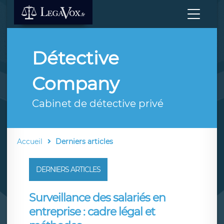
Détective
Company
Cabinet de détective privé
Accueil
Derniers articles
DERNIERS ARTICLES
Surveillance des salariés en
entreprise : cadre légal et