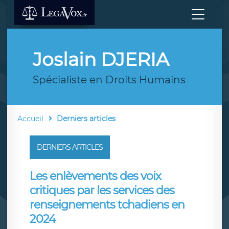
Joslain DJERIA
Spécialiste en Droits Humains
Accueil
Derniers articles
DERNIERS ARTICLES
Les enlèvements des voix
critiques par les services des
renseignements tchadiens en
2024