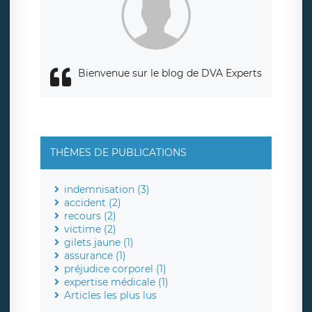
responsabledetraitement@legavox.fr. Vous avez également
le droit d’introduire une réclamation auprès d’une autorité
de contrôle.
Bienvenue sur le blog de DVA Experts
THÈMES DE PUBLICATIONS
indemnisation (3)
accident (2)
recours (2)
victime (2)
gilets jaune (1)
assurance (1)
préjudice corporel (1)
expertise médicale (1)
Articles les plus lus