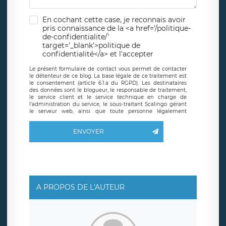
En cochant cette case, je reconnais avoir
pris connaissance de la <a href='/politique-
de-confidentialite/'
target='_blank'>politique de
confidentialité</a> et l'accepter
Le présent formulaire de contact vous permet de contacter
le détenteur de ce blog. La base légale de ce traitement est
le consentement (article 6.1.a du RGPD). Les destinataires
des données sont le blogueur, le responsable de traitement,
le service client et le service technique en charge de
l’administration du service, le sous-traitant Scalingo gérant
le serveur web, ainsi que toute personne légalement
autorisée. Le formulaire de contact à destination du
blogueur est hébergé sur un serveur hébergé par Scalingo,
ENVOYER
basé en France et offrant des
clauses de protection
conformes au RGPD
. Les données collectées sont conservées
jusqu’à ce que l’Internaute en sollicite la suppression, étant
entendu que vous pouvez demander la suppression de vos
données et retirer votre consentement à tout moment. Vous
disposez également d’un droit d’accès, de rectification ou de
limitation du traitement relatif à vos données à caractère
personnel, ainsi que d’un droit à la portabilité de vos
A PROPOS DE L'AUTEUR
données. Vous pouvez exercer ces droits auprès du délégué
à la protection des données de LÉGAVOX qui exerce au
siège social de LÉGAVOX et est joignable à l’adresse mail
suivante : donneespersonnelles@legavox.fr. Le responsable
de traitement est la société LÉGAVOX, sis 9 rue Léopold
Sédar Senghor, joignable à l’adresse mail :