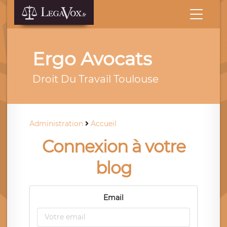
Ergo Avocats
Droit Du Travail Toulouse
Administration
Accueil
Connexion à votre
blog
Email