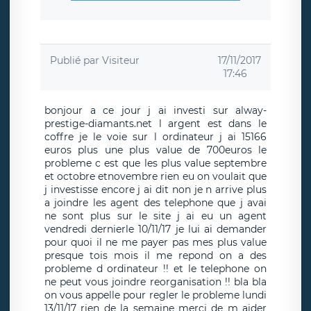
Publié par
Visiteur
17/11/2017
17:46
bonjour a ce jour j ai investi sur alway-
prestige-diamants.net l argent est dans le
coffre je le voie sur l ordinateur j ai 15166
euros plus une plus value de 700euros le
probleme c est que les plus value septembre
et octobre etnovembre rien eu on voulait que
j investisse encore j ai dit non je n arrive plus
a joindre les agent des telephone que j avai
ne sont plus sur le site j ai eu un agent
vendredi dernierle 10/11/17 je lui ai demander
pour quoi il ne me payer pas mes plus value
presque tois mois il me repond on a des
probleme d ordinateur !! et le telephone on
ne peut vous joindre reorganisation !! bla bla
on vous appelle pour regler le probleme lundi
13/11/17 rien de la semaine merci de m aider