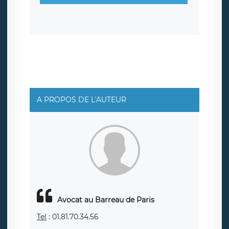
sont conservées jusqu’à ce que l’Internaute en sollicite la
suppression, étant entendu que vous pouvez demander
la suppression de vos données et retirer votre
consentement à tout moment. Vous disposez également
d’un droit d’accès, de rectification ou de limitation du
traitement relatif à vos données à caractère personnel,
ainsi que d’un droit à la portabilité de vos données. Vous
pouvez exercer ces droits auprès du délégué à la
protection des données de LÉGAVOX qui exerce au siège
social de LÉGAVOX et est joignable à l’adresse mail
suivante : donneespersonnelles@legavox.fr. Le
responsable de traitement est la société LÉGAVOX, sis 9
rue Léopold Sédar Senghor, joignable à l’adresse mail :
responsabledetraitement@legavox.fr. Vous avez
A PROPOS DE L'AUTEUR
également le droit d’introduire une réclamation auprès
d’une autorité de contrôle.
Avocat au Barreau de Paris
Tel
: 01.81.70.34.56