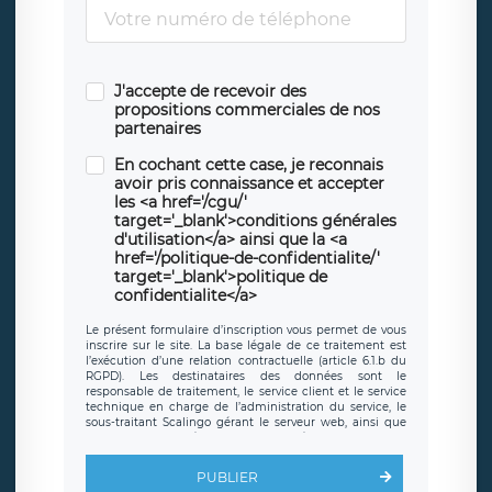
J'accepte de recevoir des
propositions commerciales de nos
partenaires
En cochant cette case, je reconnais
avoir pris connaissance et accepter
les <a href='/cgu/'
target='_blank'>conditions générales
d'utilisation</a> ainsi que la <a
href='/politique-de-confidentialite/'
target='_blank'>politique de
confidentialite</a>
Le présent formulaire d’inscription vous permet de vous
inscrire sur le site. La base légale de ce traitement est
l’exécution d’une relation contractuelle (article 6.1.b du
RGPD). Les destinataires des données sont le
responsable de traitement, le service client et le service
technique en charge de l’administration du service, le
sous-traitant Scalingo gérant le serveur web, ainsi que
toute personne légalement autorisée. Le formulaire
d’inscription est hébergé sur un serveur hébergé par
Scalingo, basé en France et offrant des
clauses de
PUBLIER
protection conformes au RGPD
. Les données collectées