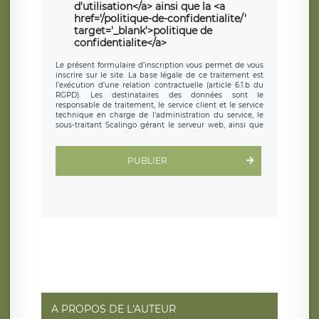
d'utilisation</a> ainsi que la <a
href='/politique-de-confidentialite/'
target='_blank'>politique de
confidentialite</a>
Le présent formulaire d’inscription vous permet de vous
inscrire sur le site. La base légale de ce traitement est
l’exécution d’une relation contractuelle (article 6.1.b du
RGPD). Les destinataires des données sont le
responsable de traitement, le service client et le service
technique en charge de l’administration du service, le
sous-traitant Scalingo gérant le serveur web, ainsi que
toute personne légalement autorisée. Le formulaire
d’inscription est hébergé sur un serveur hébergé par
Scalingo, basé en France et offrant des
clauses de
PUBLIER
protection conformes au RGPD
. Les données collectées
sont conservées jusqu’à ce que l’Internaute en sollicite la
suppression, étant entendu que vous pouvez demander
la suppression de vos données et retirer votre
consentement à tout moment. Vous disposez également
d’un droit d’accès, de rectification ou de limitation du
traitement relatif à vos données à caractère personnel,
ainsi que d’un droit à la portabilité de vos données. Vous
pouvez exercer ces droits auprès du délégué à la
protection des données de LÉGAVOX qui exerce au siège
social de LÉGAVOX et est joignable à l’adresse mail
suivante : donneespersonnelles@legavox.fr. Le
responsable de traitement est la société LÉGAVOX, sis 9
rue Léopold Sédar Senghor, joignable à l’adresse mail :
responsabledetraitement@legavox.fr. Vous avez
A PROPOS DE L'AUTEUR
également le droit d’introduire une réclamation auprès