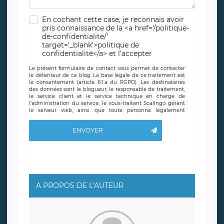
En cochant cette case, je reconnais avoir
pris connaissance de la <a href='/politique-
de-confidentialite/'
target='_blank'>politique de
confidentialité</a> et l'accepter
Le présent formulaire de contact vous permet de contacter
le détenteur de ce blog. La base légale de ce traitement est
le consentement (article 6.1.a du RGPD). Les destinataires
des données sont le blogueur, le responsable de traitement,
le service client et le service technique en charge de
l’administration du service, le sous-traitant Scalingo gérant
le serveur web, ainsi que toute personne légalement
autorisée. Le formulaire de contact à destination du
blogueur est hébergé sur un serveur hébergé par Scalingo,
ENVOYER
basé en France et offrant des
clauses de protection
conformes au RGPD
. Les données collectées sont conservées
jusqu’à ce que l’Internaute en sollicite la suppression, étant
entendu que vous pouvez demander la suppression de vos
données et retirer votre consentement à tout moment. Vous
disposez également d’un droit d’accès, de rectification ou de
limitation du traitement relatif à vos données à caractère
personnel, ainsi que d’un droit à la portabilité de vos
A PROPOS DE L'AUTEUR
données. Vous pouvez exercer ces droits auprès du délégué
à la protection des données de LÉGAVOX qui exerce au
siège social de LÉGAVOX et est joignable à l’adresse mail
suivante : donneespersonnelles@legavox.fr. Le responsable
de traitement est la société LÉGAVOX, sis 9 rue Léopold
Sédar Senghor, joignable à l’adresse mail :