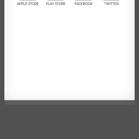
APPLE STORE
PLAY STORE
FACEBOOK
TWITTER
Mentions légales
CGU
Politique de confidentialité
Android
Iphone