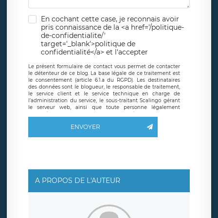
En cochant cette case, je reconnais avoir
pris connaissance de la <a href='/politique-
de-confidentialite/'
target='_blank'>politique de
confidentialité</a> et l'accepter
Le présent formulaire de contact vous permet de contacter
le détenteur de ce blog. La base légale de ce traitement est
le consentement (article 6.1.a du RGPD). Les destinataires
des données sont le blogueur, le responsable de traitement,
le service client et le service technique en charge de
l’administration du service, le sous-traitant Scalingo gérant
le serveur web, ainsi que toute personne légalement
autorisée. Le formulaire de contact à destination du
blogueur est hébergé sur un serveur hébergé par Scalingo,
ENVOYER
basé en France et offrant des
clauses de protection
conformes au RGPD
. Les données collectées sont conservées
jusqu’à ce que l’Internaute en sollicite la suppression, étant
entendu que vous pouvez demander la suppression de vos
données et retirer votre consentement à tout moment. Vous
disposez également d’un droit d’accès, de rectification ou de
limitation du traitement relatif à vos données à caractère
personnel, ainsi que d’un droit à la portabilité de vos
A PROPOS DE L'AUTEUR
données. Vous pouvez exercer ces droits auprès du délégué
à la protection des données de LÉGAVOX qui exerce au
siège social de LÉGAVOX et est joignable à l’adresse mail
suivante : donneespersonnelles@legavox.fr. Le responsable
de traitement est la société LÉGAVOX, sis 9 rue Léopold
Sédar Senghor, joignable à l’adresse mail :