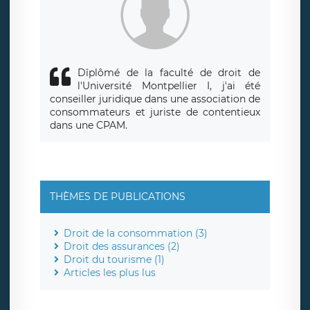
responsabledetraitement@legavox.fr. Vous avez également
le droit d’introduire une réclamation auprès d’une autorité
de contrôle.
Dîplômé de la faculté de droit de
l'Université Montpellier I, j'ai été
conseiller juridique dans une association de
consommateurs et juriste de contentieux
dans une CPAM.
THÈMES DE PUBLICATIONS
Droit de la consommation (3)
Droit des assurances (2)
Droit du tourisme (1)
Articles les plus lus