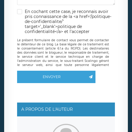
En cochant cette case, je reconnais avoir
pris connaissance de la <a href='/politique-
de-confidentialite/'
target='_blank'>politique de
confidentialité</a> et l'accepter
Le présent formulaire de contact vous permet de contacter
le détenteur de ce blog. La base légale de ce traitement est
le consentement (article 6.1.a du RGPD). Les destinataires
des données sont le blogueur, le responsable de traitement,
le service client et le service technique en charge de
l’administration du service, le sous-traitant Scalingo gérant
le serveur web, ainsi que toute personne légalement
autorisée. Le formulaire de contact à destination du
blogueur est hébergé sur un serveur hébergé par Scalingo,
ENVOYER
basé en France et offrant des
clauses de protection
conformes au RGPD
. Les données collectées sont conservées
jusqu’à ce que l’Internaute en sollicite la suppression, étant
entendu que vous pouvez demander la suppression de vos
données et retirer votre consentement à tout moment. Vous
disposez également d’un droit d’accès, de rectification ou de
limitation du traitement relatif à vos données à caractère
personnel, ainsi que d’un droit à la portabilité de vos
A PROPOS DE L'AUTEUR
données. Vous pouvez exercer ces droits auprès du délégué
à la protection des données de LÉGAVOX qui exerce au
siège social de LÉGAVOX et est joignable à l’adresse mail
suivante : donneespersonnelles@legavox.fr. Le responsable
de traitement est la société LÉGAVOX, sis 9 rue Léopold
Sédar Senghor, joignable à l’adresse mail :