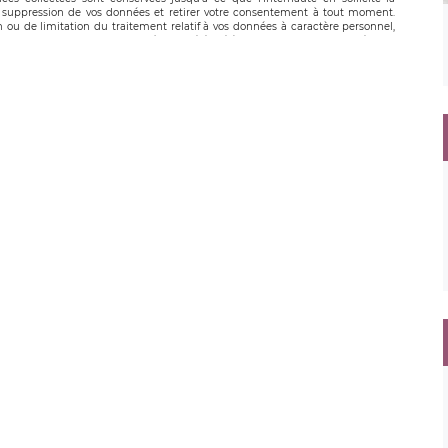
suppression de vos données et retirer votre consentement à tout moment.
n ou de limitation du traitement relatif à vos données à caractère personnel,
 pouvez exercer ces droits auprès du délégué à la protection des données de
oignable à l’adresse mail suivante : donneespersonnelles@legavox.fr. Le
, sis 9 rue Léopold Sédar Senghor, joignable à l’adresse mail :
droit d’introduire une réclamation auprès d’une autorité de contrôle.