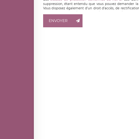
suppression, étant entendu que vous pouvez demander la 
Vous disposez également d’un droit d’accès, de rectificatio
ainsi que d’un droit à la portabilité de vos données. Vous
LÉGAVOX qui exerce au siège social de LÉGAVOX et est j
ENVOYER
responsable de traitement est la société LÉGAVOX
responsabledetraitement@legavox.fr. Vous avez également le 