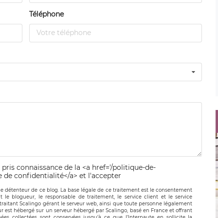
Téléphone
 pris connaissance de la <a href='/politique-de-
e de confidentialité</a> et l'accepter
le détenteur de ce blog. La base légale de ce traitement est le consentement
t le blogueur, le responsable de traitement, le service client et le service
-traitant Scalingo gérant le serveur web, ainsi que toute personne légalement
ur est hébergé sur un serveur hébergé par Scalingo, basé en France et offrant
ées collectées sont conservées jusqu’à ce que l’Internaute en sollicite la