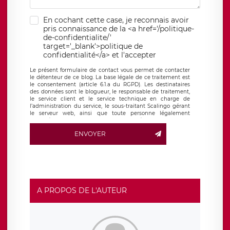
En cochant cette case, je reconnais avoir
pris connaissance de la <a href='/politique-
de-confidentialite/'
target='_blank'>politique de
confidentialité</a> et l'accepter
Le présent formulaire de contact vous permet de contacter
le détenteur de ce blog. La base légale de ce traitement est
le consentement (article 6.1.a du RGPD). Les destinataires
des données sont le blogueur, le responsable de traitement,
le service client et le service technique en charge de
l’administration du service, le sous-traitant Scalingo gérant
le serveur web, ainsi que toute personne légalement
autorisée. Le formulaire de contact à destination du
blogueur est hébergé sur un serveur hébergé par Scalingo,
ENVOYER
basé en France et offrant des
clauses de protection
conformes au RGPD
. Les données collectées sont conservées
jusqu’à ce que l’Internaute en sollicite la suppression, étant
entendu que vous pouvez demander la suppression de vos
données et retirer votre consentement à tout moment. Vous
disposez également d’un droit d’accès, de rectification ou de
limitation du traitement relatif à vos données à caractère
personnel, ainsi que d’un droit à la portabilité de vos
A PROPOS DE L'AUTEUR
données. Vous pouvez exercer ces droits auprès du délégué
à la protection des données de LÉGAVOX qui exerce au
siège social de LÉGAVOX et est joignable à l’adresse mail
suivante : donneespersonnelles@legavox.fr. Le responsable
de traitement est la société LÉGAVOX, sis 9 rue Léopold
Sédar Senghor, joignable à l’adresse mail :