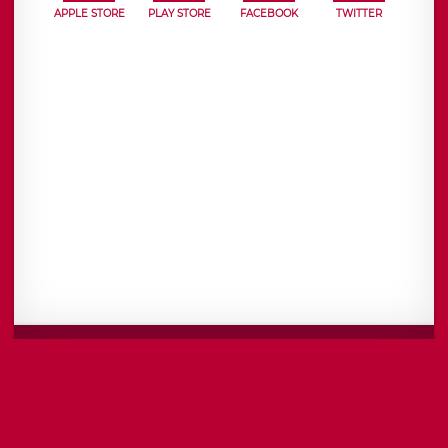
APPLE STORE
PLAY STORE
FACEBOOK
TWITTER
Mentions légales
CGU
Politique de confidentialité
Android
Iphone