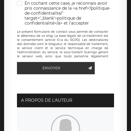
En cochant cette case, je reconnais avoir
pris connaissance de la <a href='/politique-
de-confidentialite/'
target='_blank'>politique de
confidentialité</a> et l'accepter
Le présent formulaire de contact vous permet de contacter
le détenteur de ce blog. La base légale de ce traitement est
le consentement (article 6.1.a du RGPD). Les destinataires
des données sont le blogueur, le responsable de traitement,
le service client et le service technique en charge de
l’administration du service, le sous-traitant Scalingo gérant
le serveur web, ainsi que toute personne légalement
autorisée. Le formulaire de contact à destination du
blogueur est hébergé sur un serveur hébergé par Scalingo,
ENVOYER
basé en France et offrant des
clauses de protection
conformes au RGPD
. Les données collectées sont conservées
jusqu’à ce que l’Internaute en sollicite la suppression, étant
entendu que vous pouvez demander la suppression de vos
données et retirer votre consentement à tout moment. Vous
disposez également d’un droit d’accès, de rectification ou de
limitation du traitement relatif à vos données à caractère
personnel, ainsi que d’un droit à la portabilité de vos
A PROPOS DE L'AUTEUR
données. Vous pouvez exercer ces droits auprès du délégué
à la protection des données de LÉGAVOX qui exerce au
siège social de LÉGAVOX et est joignable à l’adresse mail
suivante : donneespersonnelles@legavox.fr. Le responsable
de traitement est la société LÉGAVOX, sis 9 rue Léopold
Sédar Senghor, joignable à l’adresse mail :
responsabledetraitement@legavox.fr. Vous avez également
le droit d’introduire une réclamation auprès d’une autorité