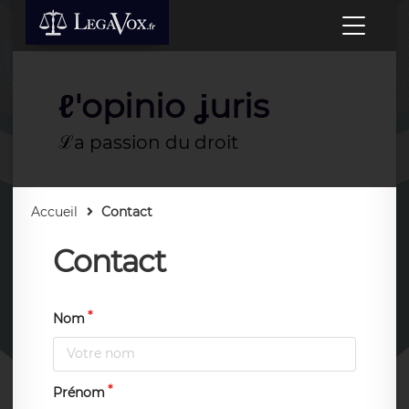
ℓ'opinio ʝuris
ℒa passion du droit
Accueil
Contact
Contact
Nom
Prénom