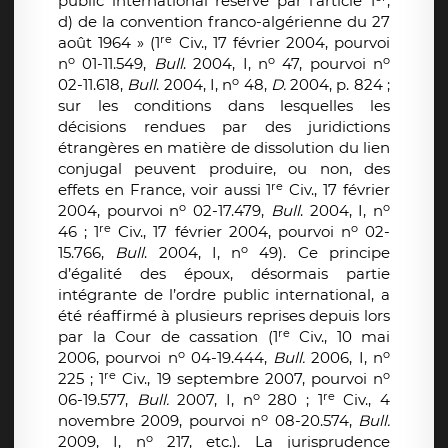
public international réservé par l’article 1
,
d) de la convention franco-algérienne du 27
re
août 1964 » (1
Civ., 17 février 2004, pourvoi
o
o
o
n
01-11.549,
Bull
. 2004, I, n
47, pourvoi n
o
02-11.618,
Bull
. 2004, I, n
48,
D.
2004, p. 824 ;
sur les conditions dans lesquelles les
décisions rendues par des juridictions
étrangères en matière de dissolution du lien
conjugal peuvent produire, ou non, des
re
effets en France, voir aussi 1
Civ., 17 février
o
o
2004, pourvoi n
02-17.479,
Bull
. 2004, I, n
re
o
46 ; 1
Civ., 17 février 2004, pourvoi n
02-
o
15.766,
Bull
. 2004, I, n
49). Ce principe
d’égalité des époux, désormais partie
intégrante de l’ordre public international, a
été réaffirmé à plusieurs reprises depuis lors
re
par la Cour de cassation (1
Civ., 10 mai
o
o
2006, pourvoi n
04-19.444,
Bull.
2006, I, n
re
o
225 ; 1
Civ., 19 septembre 2007, pourvoi n
o
re
06-19.577,
Bull.
2007, I, n
280 ; 1
Civ., 4
o
novembre 2009, pourvoi n
08-20.574,
Bull.
o
2009, I, n
217, etc.). La jurisprudence