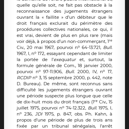
quelle qu’elle soit, ne fait pas obstacle à la
reconnaissance des jugements étrangers
ouvrant la « faillite » d’un débiteur que le
droit français exclurait du périmètre des
procédures collectives nationales, ce qui, il
est vrai, devient de plus en plus rare (mais
re
voir déjà, à propos d’un non-commerçant, 1
o
Civ., 20 mai 1967, pourvoi n
64-13.721,
Bull
.
o
1967, I, n
172, essayant cependant de limiter
la portée de l’
exequatur
et, surtout, la
formule générale de Com., 18 janvier 2000,
o
o
pourvoi n
97-11.906,
Bull
. 2000, IV, n
17,
o
RCDIP
n
3, 15 septembre 2000, p. 442, note
D. Bureau). De même, sont reconnus sans
difficulté les jugements étrangers ouvrant
une période suspecte plus longue que celle
re
de dix-huit mois du droit français (1
Civ., 15
o
juillet 1975, pourvoi n
74-12.322,
Bull
. 1975, I,
o
n
236,
JDI
1975, p. 847, obs. Ph. Kahn, à
propos d’une période de plus de trois ans
fixée par un tribunal sénégalais, l’arrêt