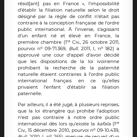
résid[ant] pas en France », l’impossibilité
d’établir la filiation naturelle selon le droit
désigné par la règle de conflit n’était pas
contraire à la conception française de l’ordre
public international. À l’inverse, s’agissant
d’un enfant né et élevé en France, la
re
première chambre (1
Civ., 26 octobre 2011,
o
o
pourvoi n
09-71.369,
Bull
. 2011, I, n
182) a
approuvé une cour d’appel d’avoir décidé
que les dispositions de la loi ivoirienne
prohibant la recherche de la paternité
naturelle étaient contraires à l’ordre public
international français en ce qu’elles
privaient l’enfant d’établir sa filiation
paternelle.
Par ailleurs, il a été jugé, à plusieurs reprises,
que la loi étrangère qui prohibe l’adoption
n’est pas contraire à notre ordre public
re
international dès lors qu’existe la
kafala
(1
o
Civ., 15 décembre 2010, pourvoi n
09-10.439,
o
Bull.
2010, I, n
265), mesure de recueil d’un