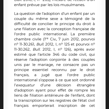
enfant prévue par les lois musulmanes.
La question de l’adoption d’un enfant par un
couple du même sexe a témoigné de la
difficulté de concilier le principe du droit à
une filiation avec la conception française de
l’ordre public international. La première
re
chambre civile (1
Civ., 7 juin 2012, pourvoi
o
o
o
n
11-30.261,
Bull.
2012, I, n
125 et pourvoi n
o
11-30.262,
Bull
. 2012, I, n
126), après avoir
estimé que l’article 346 du code civil, qui
réserve l’adoption conjointe à des couples
unis par le mariage, ne consacre pas un
principe essentiel reconnu par le droit
français, a jugé que l’ordre public
international s’oppose à ce que soit ordonné
l’
exequatur
d’une décision étrangère
d’adoption ayant pour effet de rompre les
liens de filiation antérieure de l’enfant, dont
la transcription sur les registres de l’état civil
français emporterait inscription de cet