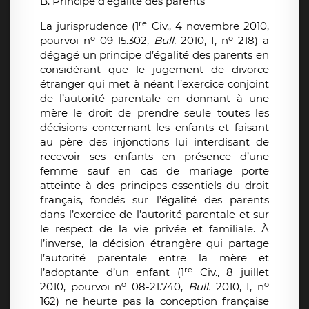
B. Principe d’égalité des parents
re
La jurisprudence (1
Civ., 4 novembre 2010,
o
o
pourvoi n
09-15.302,
Bull.
2010, I, n
218) a
dégagé un principe d’égalité des parents en
considérant que le jugement de divorce
étranger qui met à néant l’exercice conjoint
de l’autorité parentale en donnant à une
mère le droit de prendre seule toutes les
décisions concernant les enfants et faisant
au père des injonctions lui interdisant de
recevoir ses enfants en présence d’une
femme sauf en cas de mariage porte
atteinte à des principes essentiels du droit
français, fondés sur l’égalité des parents
dans l’exercice de l’autorité parentale et sur
le respect de la vie privée et familiale. À
l’inverse, la décision étrangère qui partage
l’autorité parentale entre la mère et
re
l’adoptante d’un enfant (1
Civ., 8 juillet
o
o
2010, pourvoi n
08-21.740,
Bull.
2010, I, n
162) ne heurte pas la conception française