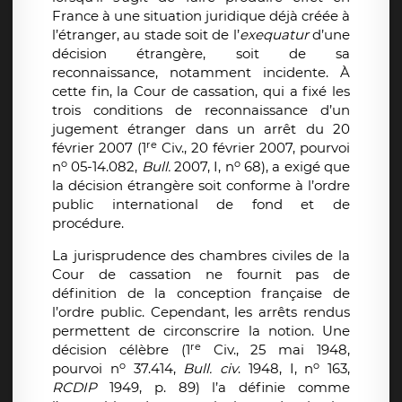
France à une situation juridique déjà créée à
l’étranger, au stade soit de l’
exequatur
d’une
décision étrangère, soit de sa
reconnaissance, notamment incidente. À
cette fin, la Cour de cassation, qui a fixé les
trois conditions de reconnaissance d’un
jugement étranger dans un arrêt du 20
re
février 2007 (1
Civ., 20 février 2007, pourvoi
o
o
n
05-14.082,
Bull.
2007, I, n
68), a exigé que
la décision étrangère soit conforme à l’ordre
public international de fond et de
procédure.
La jurisprudence des chambres civiles de la
Cour de cassation ne fournit pas de
définition de la conception française de
l’ordre public. Cependant, les arrêts rendus
permettent de circonscrire la notion. Une
re
décision célèbre (1
Civ., 25 mai 1948,
o
o
pourvoi n
37.414,
Bull. civ
. 1948, I, n
163,
RCDIP
1949, p. 89) l’a définie comme