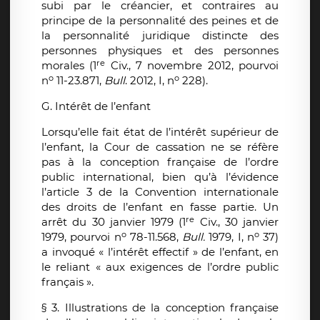
subi par le créancier, et contraires au
principe de la personnalité des peines et de
la personnalité juridique distincte des
personnes physiques et des personnes
re
morales (1
Civ., 7 novembre 2012, pourvoi
o
o
n
11-23.871,
Bull
. 2012, I, n
228).
G. Intérêt de l’enfant
Lorsqu’elle fait état de l’intérêt supérieur de
l’enfant, la Cour de cassation ne se réfère
pas à la conception française de l’ordre
public international, bien qu’à l’évidence
l’article 3 de la Convention internationale
des droits de l’enfant en fasse partie. Un
re
arrêt du 30 janvier 1979 (1
Civ., 30 janvier
o
o
1979, pourvoi n
78-11.568,
Bull.
1979, I, n
37)
a invoqué « l’intérêt effectif » de l’enfant, en
le reliant « aux exigences de l’ordre public
français ».
§ 3. Illustrations de la conception française