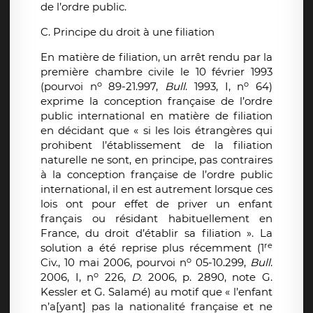
de l’ordre public.
C. Principe du droit à une filiation
En matière de filiation, un arrêt rendu par la
première chambre civile le 10 février 1993
o
o
(pourvoi n
89-21.997,
Bull
. 1993, I, n
64)
exprime la conception française de l’ordre
public international en matière de filiation
en décidant que « si les lois étrangères qui
prohibent l’établissement de la filiation
naturelle ne sont, en principe, pas contraires
à la conception française de l’ordre public
international, il en est autrement lorsque ces
lois ont pour effet de priver un enfant
français ou résidant habituellement en
France, du droit d’établir sa filiation ». La
re
solution a été reprise plus récemment (1
o
Civ., 10 mai 2006, pourvoi n
05-10.299,
Bull
.
o
2006, I, n
226,
D.
2006, p. 2890, note G.
Kessler et G. Salamé) au motif que « l’enfant
n’a[yant] pas la nationalité française et ne