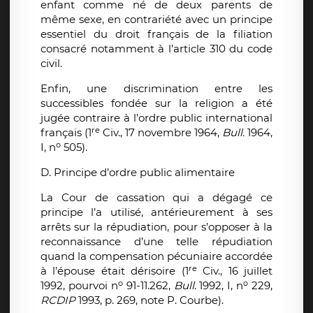
enfant comme né de deux parents de
même sexe, en contrariété avec un principe
essentiel du droit français de la filiation
consacré notamment à l’article 310 du code
civil.
Enfin, une discrimination entre les
successibles fondée sur la religion a été
jugée contraire à l’ordre public international
re
français (1
Civ., 17 novembre 1964,
Bull.
1964,
o
I, n
505).
D. Principe d’ordre public alimentaire
La Cour de cassation qui a dégagé ce
principe l’a utilisé, antérieurement à ses
arrêts sur la répudiation, pour s’opposer à la
reconnaissance d’une telle répudiation
quand la compensation pécuniaire accordée
re
à l’épouse était dérisoire (1
Civ., 16 juillet
o
o
1992, pourvoi n
91-11.262,
Bull
. 1992, I, n
229,
RCDIP
1993, p. 269, note P. Courbe).