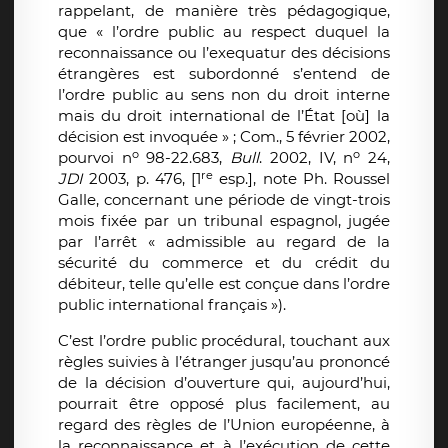
rappelant, de manière très pédagogique,
que « l’ordre public au respect duquel la
reconnaissance ou l’exequatur des décisions
étrangères est subordonné s’entend de
l’ordre public au sens non du droit interne
mais du droit international de l’État [où] la
décision est invoquée » ; Com., 5 février 2002,
o
o
pourvoi n
98-22.683,
Bull
. 2002, IV, n
24,
re
JDI
2003, p. 476, [1
esp.], note Ph. Roussel
Galle, concernant une période de vingt-trois
mois fixée par un tribunal espagnol, jugée
par l’arrêt « admissible au regard de la
sécurité du commerce et du crédit du
débiteur, telle qu’elle est conçue dans l’ordre
public international français »).
C’est l’ordre public procédural, touchant aux
règles suivies à l’étranger jusqu’au prononcé
de la décision d’ouverture qui, aujourd’hui,
pourrait être opposé plus facilement, au
regard des règles de l’Union européenne, à
la reconnaissance et à l’exécution de cette