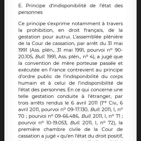
E. Principe d’indisponibilité de l’état des
personnes
Ce principe s’exprime notamment à travers
la prohibition, en droit français, de la
gestation pour autrui. L’assemblée plénière
de la Cour de cassation, par arrêt du 31 mai
o
1991 (Ass. plén., 31 mai 1991, pourvoi n
90-
o
20.105,
Bull.
1991, Ass. plén., n
4), a jugé que
la convention de mère porteuse passée et
exécutée en France contrevient au principe
d’ordre public de l’indisponibilité du corps
humain et à celui de l’indisponibilité de
l’état des personnes. En ce qui concerne une
telle gestation conduite à l’étranger, par
re
trois arrêts rendus le 6 avril 2011 (1
Civ., 6
o
o
avril 2011, pourvoi n
09-17.130,
Bull.
2011, I, n
o
o
70 ; pourvoi n
09-66.486,
Bull.
2011, I, n
71 ;
o
o
pourvoi n
10-19.053,
Bull
. 2011, I, n
72), la
première chambre civile de la Cour de
cassation a jugé « qu’en l’état du droit positif,