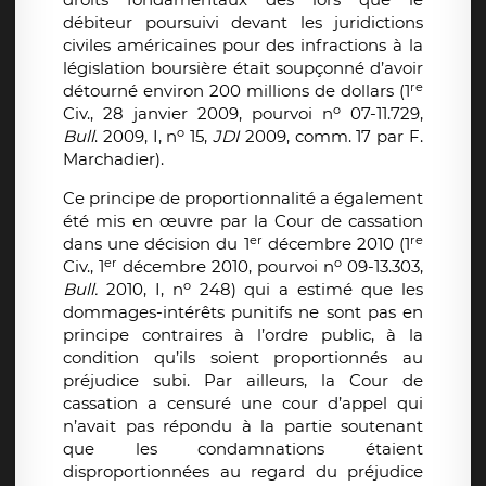
débiteur poursuivi devant les juridictions
civiles américaines pour des infractions à la
législation boursière était soupçonné d’avoir
re
détourné environ 200 millions de dollars (1
o
Civ., 28 janvier 2009, pourvoi n
07-11.729,
o
Bull
. 2009, I, n
15,
JDI
2009, comm. 17 par F.
Marchadier).
Ce principe de proportionnalité a également
été mis en œuvre par la Cour de cassation
er
re
dans une décision du 1
décembre 2010 (1
er
o
Civ., 1
décembre 2010, pourvoi n
09-13.303,
o
Bull.
2010, I, n
248) qui a estimé que les
dommages-intérêts punitifs ne sont pas en
principe contraires à l’ordre public, à la
condition qu’ils soient proportionnés au
préjudice subi. Par ailleurs, la Cour de
cassation a censuré une cour d’appel qui
n’avait pas répondu à la partie soutenant
que les condamnations étaient
disproportionnées au regard du préjudice