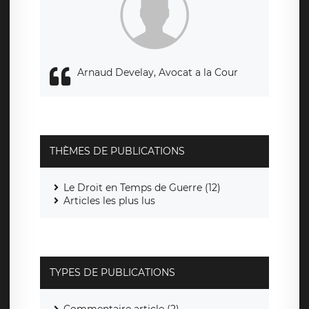
responsabledetraitement@legavox.fr. Vous avez également
le droit d’introduire une réclamation auprès d’une autorité
de contrôle.
Arnaud Develay, Avocat a la Cour
THÈMES DE PUBLICATIONS
Le Droit en Temps de Guerre (12)
Articles les plus lus
TYPES DE PUBLICATIONS