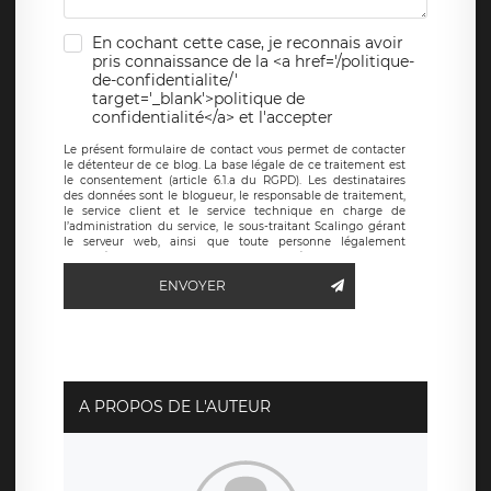
En cochant cette case, je reconnais avoir
pris connaissance de la <a href='/politique-
de-confidentialite/'
target='_blank'>politique de
confidentialité</a> et l'accepter
Le présent formulaire de contact vous permet de contacter
le détenteur de ce blog. La base légale de ce traitement est
le consentement (article 6.1.a du RGPD). Les destinataires
des données sont le blogueur, le responsable de traitement,
le service client et le service technique en charge de
l’administration du service, le sous-traitant Scalingo gérant
le serveur web, ainsi que toute personne légalement
autorisée. Le formulaire de contact à destination du
blogueur est hébergé sur un serveur hébergé par Scalingo,
ENVOYER
basé en France et offrant des
clauses de protection
conformes au RGPD
. Les données collectées sont conservées
jusqu’à ce que l’Internaute en sollicite la suppression, étant
entendu que vous pouvez demander la suppression de vos
données et retirer votre consentement à tout moment. Vous
disposez également d’un droit d’accès, de rectification ou de
limitation du traitement relatif à vos données à caractère
personnel, ainsi que d’un droit à la portabilité de vos
A PROPOS DE L'AUTEUR
données. Vous pouvez exercer ces droits auprès du délégué
à la protection des données de LÉGAVOX qui exerce au
siège social de LÉGAVOX et est joignable à l’adresse mail
suivante : donneespersonnelles@legavox.fr. Le responsable
de traitement est la société LÉGAVOX, sis 9 rue Léopold
Sédar Senghor, joignable à l’adresse mail :