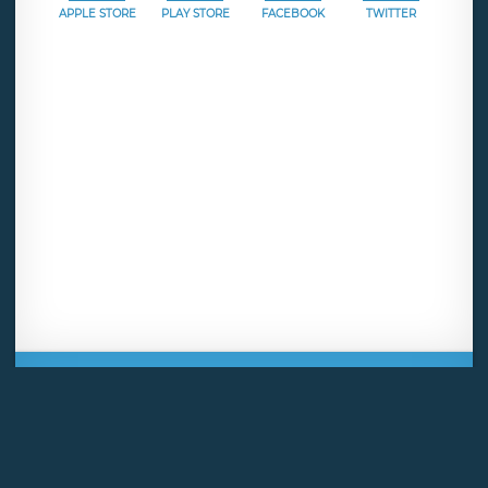
APPLE STORE
PLAY STORE
FACEBOOK
TWITTER
Mentions légales
CGU
Politique de confidentialité
Android
Iphone