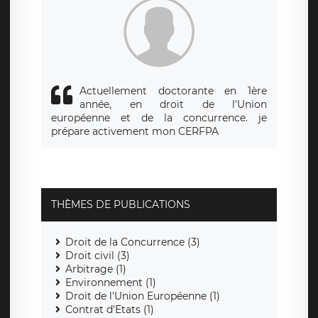
de traitement est la société LÉGAVOX, sis 9 rue Léopold
Sédar Senghor, joignable à l’adresse mail :
responsabledetraitement@legavox.fr. Vous avez également
le droit d’introduire une réclamation auprès d’une autorité
de contrôle.
Actuellement doctorante en 1ère
année, en droit de l'Union
européenne et de la concurrence. je
prépare activement mon CERFPA
THÈMES DE PUBLICATIONS
Droit de la Concurrence (3)
Droit civil (3)
Arbitrage (1)
Environnement (1)
Droit de l'Union Européenne (1)
Contrat d'Etats (1)