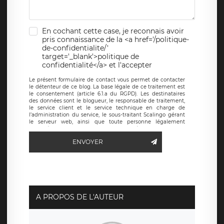
En cochant cette case, je reconnais avoir
pris connaissance de la <a href='/politique-
de-confidentialite/'
target='_blank'>politique de
confidentialité</a> et l'accepter
Le présent formulaire de contact vous permet de contacter
le détenteur de ce blog. La base légale de ce traitement est
le consentement (article 6.1.a du RGPD). Les destinataires
des données sont le blogueur, le responsable de traitement,
le service client et le service technique en charge de
l’administration du service, le sous-traitant Scalingo gérant
le serveur web, ainsi que toute personne légalement
autorisée. Le formulaire de contact à destination du
blogueur est hébergé sur un serveur hébergé par Scalingo,
ENVOYER
basé en France et offrant des
clauses de protection
conformes au RGPD
. Les données collectées sont conservées
jusqu’à ce que l’Internaute en sollicite la suppression, étant
entendu que vous pouvez demander la suppression de vos
données et retirer votre consentement à tout moment. Vous
disposez également d’un droit d’accès, de rectification ou de
limitation du traitement relatif à vos données à caractère
personnel, ainsi que d’un droit à la portabilité de vos
A PROPOS DE L'AUTEUR
données. Vous pouvez exercer ces droits auprès du délégué
à la protection des données de LÉGAVOX qui exerce au
siège social de LÉGAVOX et est joignable à l’adresse mail
suivante : donneespersonnelles@legavox.fr. Le responsable