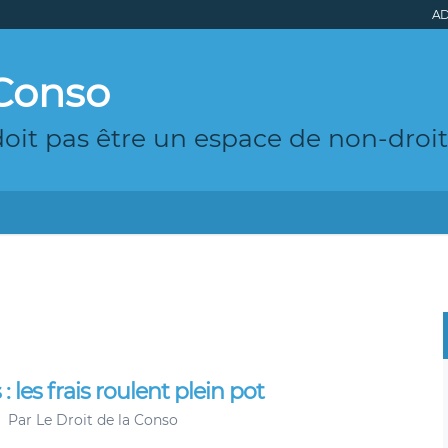
AD
 Conso
it pas être un espace de non-droit
les frais roulent plein pot
Par
Le Droit de la Conso