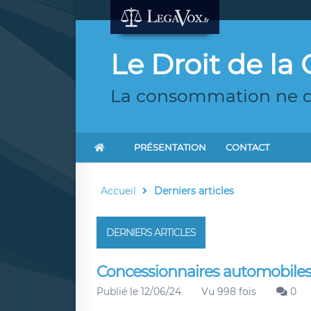
Le Droit de la
La consommation ne do
PRÉSENTATION
CONTACT
Accueil
Derniers articles
DERNIERS ARTICLES
Concessionnaires automobiles : 
Publié le 12/06/24
Vu 998 fois
0