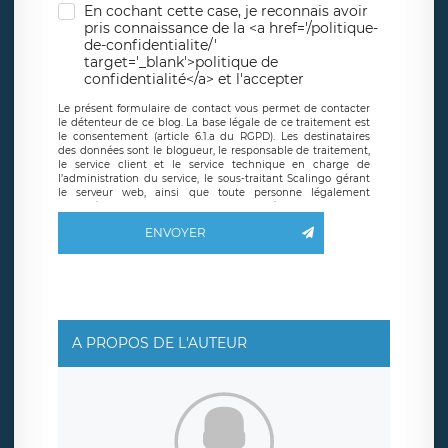
En cochant cette case, je reconnais avoir
pris connaissance de la <a href='/politique-
de-confidentialite/'
target='_blank'>politique de
confidentialité</a> et l'accepter
Le présent formulaire de contact vous permet de contacter
le détenteur de ce blog. La base légale de ce traitement est
le consentement (article 6.1.a du RGPD). Les destinataires
des données sont le blogueur, le responsable de traitement,
le service client et le service technique en charge de
l’administration du service, le sous-traitant Scalingo gérant
le serveur web, ainsi que toute personne légalement
autorisée. Le formulaire de contact à destination du
blogueur est hébergé sur un serveur hébergé par Scalingo,
ENVOYER
basé en France et offrant des
clauses de protection
conformes au RGPD
. Les données collectées sont conservées
jusqu’à ce que l’Internaute en sollicite la suppression, étant
entendu que vous pouvez demander la suppression de vos
données et retirer votre consentement à tout moment. Vous
disposez également d’un droit d’accès, de rectification ou de
limitation du traitement relatif à vos données à caractère
personnel, ainsi que d’un droit à la portabilité de vos
A PROPOS DE L'AUTEUR
données. Vous pouvez exercer ces droits auprès du délégué
à la protection des données de LÉGAVOX qui exerce au
siège social de LÉGAVOX et est joignable à l’adresse mail
suivante : donneespersonnelles@legavox.fr. Le responsable
de traitement est la société LÉGAVOX, sis 9 rue Léopold
Sédar Senghor, joignable à l’adresse mail :
responsabledetraitement@legavox.fr. Vous avez également
le droit d’introduire une réclamation auprès d’une autorité