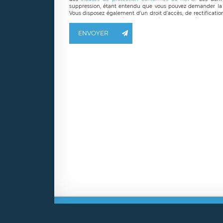
suppression, étant entendu que vous pouvez demander la 
Vous disposez également d’un droit d’accès, de rectificatio
ainsi que d’un droit à la portabilité de vos données. Vous
LÉGAVOX qui exerce au siège social de LÉGAVOX et est j
ENVOYER
responsable de traitement est la société LÉGAVOX
responsabledetraitement@legavox.fr. Vous avez également le 
Mentio