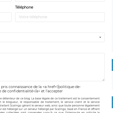
Téléphone
 pris connaissance de la <a href='/politique-de-
e de confidentialité</a> et l'accepter
le détenteur de ce blog. La base légale de ce traitement est le consentement
t le blogueur, le responsable de traitement, le service client et le service
-traitant Scalingo gérant le serveur web, ainsi que toute personne légalement
ur est hébergé sur un serveur hébergé par Scalingo, basé en France et offrant
ées collectées sont conservées jusqu’à ce que l’Internaute en sollicite la