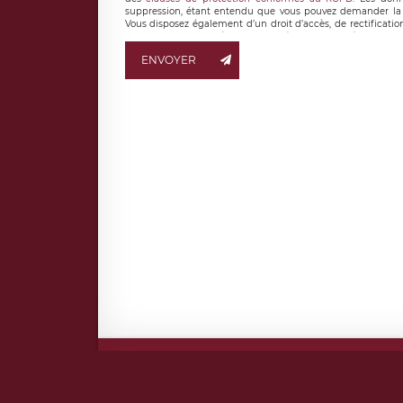
suppression, étant entendu que vous pouvez demander la 
Vous disposez également d’un droit d’accès, de rectificatio
ainsi que d’un droit à la portabilité de vos données. Vous
LÉGAVOX qui exerce au siège social de LÉGAVOX et est j
ENVOYER
responsable de traitement est la société LÉGAVOX
responsabledetraitement@legavox.fr. Vous avez également le 
Mentio
Copyri