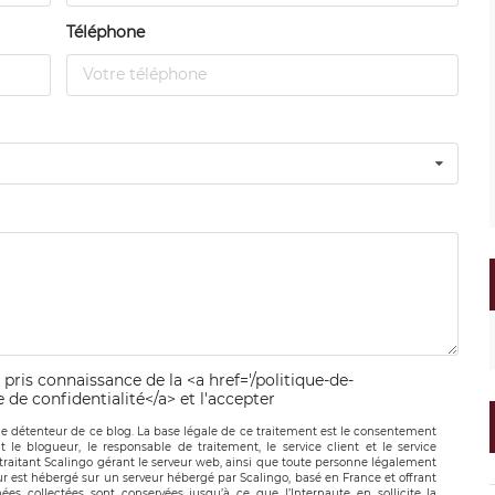
Téléphone
 pris connaissance de la <a href='/politique-de-
e de confidentialité</a> et l'accepter
le détenteur de ce blog. La base légale de ce traitement est le consentement
t le blogueur, le responsable de traitement, le service client et le service
-traitant Scalingo gérant le serveur web, ainsi que toute personne légalement
ur est hébergé sur un serveur hébergé par Scalingo, basé en France et offrant
ées collectées sont conservées jusqu’à ce que l’Internaute en sollicite la