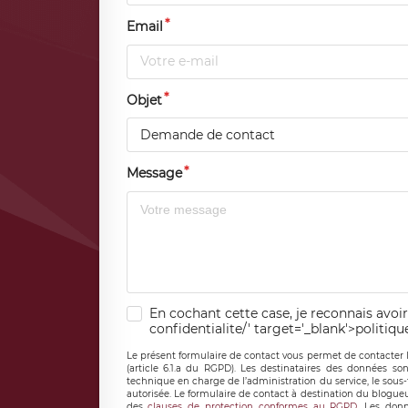
Email
Objet
Demande de contact
Message
En cochant cette case, je reconnais avoir
confidentialite/' target='_blank'>politiqu
Le présent formulaire de contact vous permet de contacter 
(article 6.1.a du RGPD). Les destinataires des données son
technique en charge de l’administration du service, le sous
autorisée. Le formulaire de contact à destination du blogue
des
clauses de protection conformes au RGPD
. Les donn