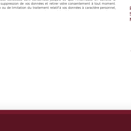
suppression de vos données et retirer votre consentement à tout moment.
n ou de limitation du traitement relatif à vos données à caractère personnel,
 pouvez exercer ces droits auprès du délégué à la protection des données de
oignable à l’adresse mail suivante : donneespersonnelles@legavox.fr. Le
, sis 9 rue Léopold Sédar Senghor, joignable à l’adresse mail :
droit d’introduire une réclamation auprès d’une autorité de contrôle.
ns légales
CGU
Politique de confidentialité
Android
Iphon
ght
2026 Légavox.fr - Tous droits réservés