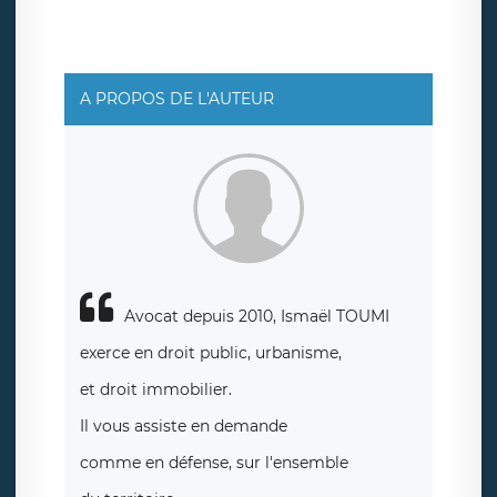
protection des données de LÉGAVOX qui exerce au siège
social de LÉGAVOX et est joignable à l’adresse mail
suivante : donneespersonnelles@legavox.fr. Le
responsable de traitement est la société LÉGAVOX, sis 9
rue Léopold Sédar Senghor, joignable à l’adresse mail :
responsabledetraitement@legavox.fr. Vous avez
A PROPOS DE L'AUTEUR
également le droit d’introduire une réclamation auprès
d’une autorité de contrôle.
Avocat depuis 2010, Ismaël TOUMI
exerce en droit public, urbanisme,
et droit immobilier.
Il vous assiste en demande
comme en défense, sur l'ensemble