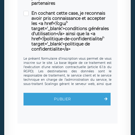
partenaires
En cochant cette case, je reconnais
avoir pris connaissance et accepter
les <a href='/cgu/'
target='_blank'>conditions générales
d'utilisation</a> ainsi que la <a
href='/politique-de-confidentialite/'
target='_blank'>politique de
confidentialite</a>
Le présent formulaire d’inscription vous permet de vous
inscrire sur le site. La base légale de ce traitement est
l’exécution d’une relation contractuelle (article 6.1.b du
RGPD). Les destinataires des données sont le
responsable de traitement, le service client et le service
technique en charge de l’administration du service, le
sous-traitant Scalingo gérant le serveur web, ainsi que
toute personne légalement autorisée. Le formulaire
d’inscription est hébergé sur un serveur hébergé par
Scalingo, basé en France et offrant des
clauses de
PUBLIER
protection conformes au RGPD
. Les données collectées
sont conservées jusqu’à ce que l’Internaute en sollicite la
suppression, étant entendu que vous pouvez demander
la suppression de vos données et retirer votre
consentement à tout moment. Vous disposez également
d’un droit d’accès, de rectification ou de limitation du
traitement relatif à vos données à caractère personnel,
ainsi que d’un droit à la portabilité de vos données. Vous
pouvez exercer ces droits auprès du délégué à la