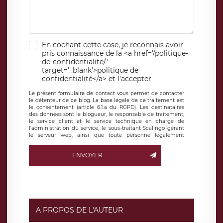
En cochant cette case, je reconnais avoir
pris connaissance de la <a href='/politique-
de-confidentialite/'
target='_blank'>politique de
confidentialité</a> et l'accepter
Le présent formulaire de contact vous permet de contacter
le détenteur de ce blog. La base légale de ce traitement est
le consentement (article 6.1.a du RGPD). Les destinataires
des données sont le blogueur, le responsable de traitement,
le service client et le service technique en charge de
l’administration du service, le sous-traitant Scalingo gérant
le serveur web, ainsi que toute personne légalement
autorisée. Le formulaire de contact à destination du
blogueur est hébergé sur un serveur hébergé par Scalingo,
ENVOYER
basé en France et offrant des
clauses de protection
conformes au RGPD
. Les données collectées sont conservées
jusqu’à ce que l’Internaute en sollicite la suppression, étant
entendu que vous pouvez demander la suppression de vos
données et retirer votre consentement à tout moment. Vous
disposez également d’un droit d’accès, de rectification ou de
limitation du traitement relatif à vos données à caractère
personnel, ainsi que d’un droit à la portabilité de vos
A PROPOS DE L'AUTEUR
données. Vous pouvez exercer ces droits auprès du délégué
à la protection des données de LÉGAVOX qui exerce au