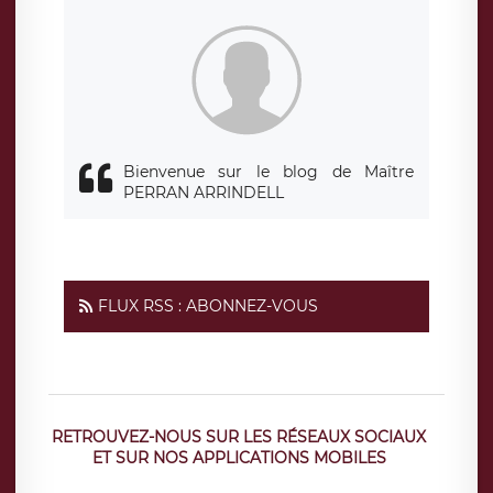
siège social de LÉGAVOX et est joignable à l’adresse mail
suivante : donneespersonnelles@legavox.fr. Le responsable
de traitement est la société LÉGAVOX, sis 9 rue Léopold
Sédar Senghor, joignable à l’adresse mail :
responsabledetraitement@legavox.fr. Vous avez également
le droit d’introduire une réclamation auprès d’une autorité
de contrôle.
Bienvenue sur le blog de Maître
PERRAN ARRINDELL
FLUX RSS : ABONNEZ-VOUS
RETROUVEZ-NOUS SUR LES RÉSEAUX SOCIAUX
ET SUR NOS APPLICATIONS MOBILES