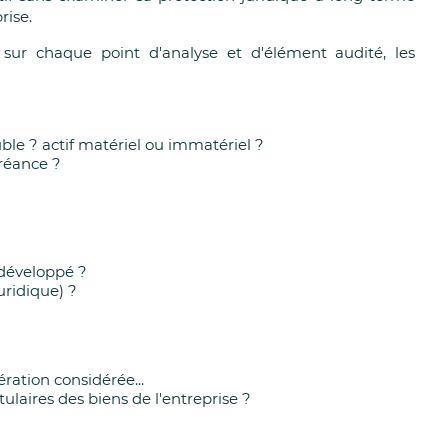
rise.
ur chaque point d'analyse et d'élément audité, les
le ? actif matériel ou immatériel ?
créance ?
 développé ?
uridique) ?
ération considérée...
itulaires des biens de l'entreprise ?