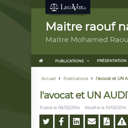
Maitre raouf n
Maitre Mohamed Raouf 
PRÉSENTATION
PUBLICATIONS
Accueil
Publications
l'avocat et UN
l'avocat et UN AU
Publié le
09/05/2014
Modifié le
10/05/2014