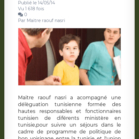
Publié le 14/05/14
Vu 1 618 fois
0
Par
Maitre raouf nasri
Maitre raouf nasri a acompagné une
délèguation tunisienne formée des
hautes responsables et fonctionnaires
tunisien de diférents ministère en
tunisie,pour suivre un séjours dans le
cadrre de programme de politique de
bon voisinage entre la tunisie et l'union