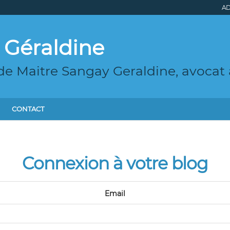
AD
 Géraldine
de Maitre Sangay Geraldine, avocat 
CONTACT
Connexion à votre blog
Email