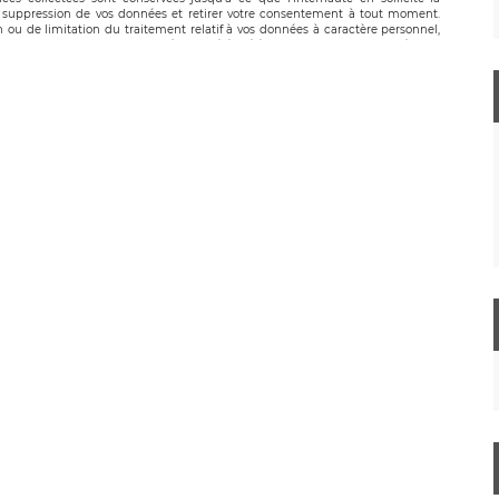
suppression de vos données et retirer votre consentement à tout moment.
n ou de limitation du traitement relatif à vos données à caractère personnel,
 pouvez exercer ces droits auprès du délégué à la protection des données de
oignable à l’adresse mail suivante : donneespersonnelles@legavox.fr. Le
, sis 9 rue Léopold Sédar Senghor, joignable à l’adresse mail :
droit d’introduire une réclamation auprès d’une autorité de contrôle.