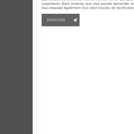
suppression, étant entendu que vous pouvez demander la 
Vous disposez également d’un droit d’accès, de rectificatio
ainsi que d’un droit à la portabilité de vos données. Vous
LÉGAVOX qui exerce au siège social de LÉGAVOX et est j
ENVOYER
responsable de traitement est la société LÉGAVOX
responsabledetraitement@legavox.fr. Vous avez également le 