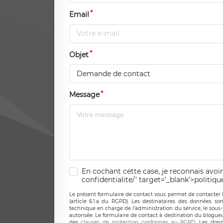
Email
Objet
Demande de contact
Message
En cochant cette case, je reconnais avoir
confidentialite/' target='_blank'>politiqu
Le présent formulaire de contact vous permet de contacter 
(article 6.1.a du RGPD). Les destinataires des données son
technique en charge de l’administration du service, le sous
autorisée. Le formulaire de contact à destination du blogue
des
clauses de protection conformes au RGPD
. Les donn