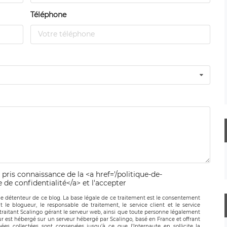
Téléphone
 pris connaissance de la <a href='/politique-de-
e de confidentialité</a> et l'accepter
le détenteur de ce blog. La base légale de ce traitement est le consentement
t le blogueur, le responsable de traitement, le service client et le service
-traitant Scalingo gérant le serveur web, ainsi que toute personne légalement
ur est hébergé sur un serveur hébergé par Scalingo, basé en France et offrant
ées collectées sont conservées jusqu’à ce que l’Internaute en sollicite la