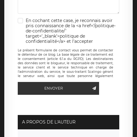
En cochant cette case, je reconnais avoir
pris connaissance de la <a href='/politique-
de-confidentialite/'
target='_blank'>politique de
confidentialité</a> et l'accepter
Le présent formulaire de contact vous permet de contacter
le détenteur de ce blog. La base légale de ce traitement est
le consentement (article 6.1.a du RGPD). Les destinataires
des données sont le blogueur, le responsable de traitement,
le service client et le service technique en charge de
l’administration du service, le sous-traitant Scalingo gérant
le serveur web, ainsi que toute personne légalement
autorisée. Le formulaire de contact à destination du
blogueur est hébergé sur un serveur hébergé par Scalingo,
ENVOYER
basé en France et offrant des
clauses de protection
conformes au RGPD
. Les données collectées sont conservées
jusqu’à ce que l’Internaute en sollicite la suppression, étant
entendu que vous pouvez demander la suppression de vos
données et retirer votre consentement à tout moment. Vous
disposez également d’un droit d’accès, de rectification ou de
limitation du traitement relatif à vos données à caractère
personnel, ainsi que d’un droit à la portabilité de vos
A PROPOS DE L'AUTEUR
données. Vous pouvez exercer ces droits auprès du délégué
à la protection des données de LÉGAVOX qui exerce au
siège social de LÉGAVOX et est joignable à l’adresse mail
suivante : donneespersonnelles@legavox.fr. Le responsable