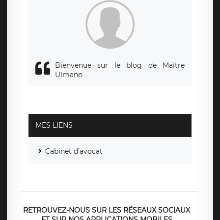
de traitement est la société LÉGAVOX, sis 9 rue Léopold
Sédar Senghor, joignable à l’adresse mail :
responsabledetraitement@legavox.fr. Vous avez également
le droit d’introduire une réclamation auprès d’une autorité
de contrôle.
Bienvenue sur le blog de Maître
Ulmann
MES LIENS
Cabinet d'avocat
RETROUVEZ-NOUS SUR LES RÉSEAUX SOCIAUX
ET SUR NOS APPLICATIONS MOBILES