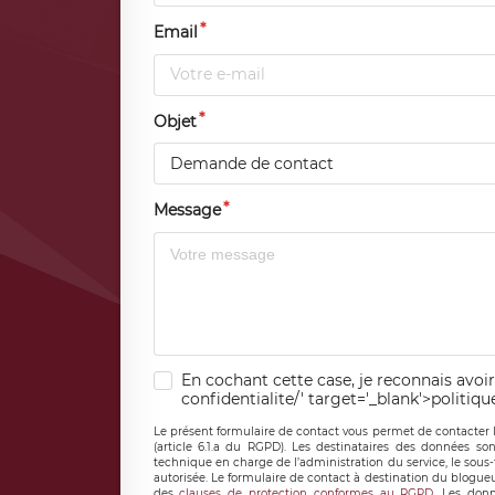
Email
Objet
Demande de contact
Message
En cochant cette case, je reconnais avoir
confidentialite/' target='_blank'>politiqu
Le présent formulaire de contact vous permet de contacter 
(article 6.1.a du RGPD). Les destinataires des données son
technique en charge de l’administration du service, le sous
autorisée. Le formulaire de contact à destination du blogue
des
clauses de protection conformes au RGPD
. Les donn