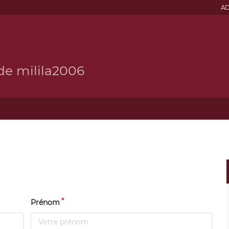
AD
de milila2006
Prénom