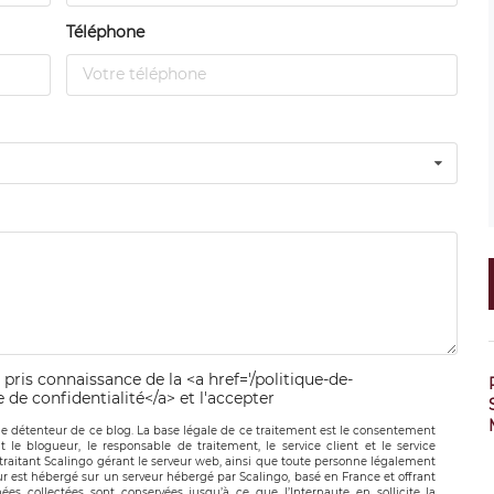
Téléphone
 pris connaissance de la <a href='/politique-de-
e de confidentialité</a> et l'accepter
le détenteur de ce blog. La base légale de ce traitement est le consentement
t le blogueur, le responsable de traitement, le service client et le service
-traitant Scalingo gérant le serveur web, ainsi que toute personne légalement
ur est hébergé sur un serveur hébergé par Scalingo, basé en France et offrant
ées collectées sont conservées jusqu’à ce que l’Internaute en sollicite la