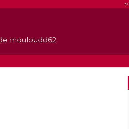
AD
g de mouloudd62