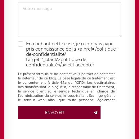
En cochant cette case, je reconnais avoir
pris connaissance de la <a href='/politique-
de-confidentialite/'
target='_blank'>politique de
confidentialité</a> et l'accepter
Le présent formulaire de contact vous permet de contacter
le détenteur de ce blog. La base légale de ce traitement est
le consentement (article 6.1.a du RGPD). Les destinataires
des données sont le blogueur, le responsable de traitement,
le service client et le service technique en charge de
l’administration du service, le sous-traitant Scalingo gérant
le serveur web, ainsi que toute personne légalement
autorisée. Le formulaire de contact à destination du
blogueur est hébergé sur un serveur hébergé par Scalingo,
ENVOYER
basé en France et offrant des
clauses de protection
conformes au RGPD
. Les données collectées sont conservées
jusqu’à ce que l’Internaute en sollicite la suppression, étant
entendu que vous pouvez demander la suppression de vos
données et retirer votre consentement à tout moment. Vous
disposez également d’un droit d’accès, de rectification ou de