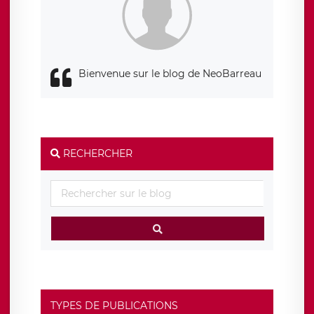
responsabledetraitement@legavox.fr. Vous avez également
le droit d’introduire une réclamation auprès d’une autorité
de contrôle.
Bienvenue sur le blog de NeoBarreau
RECHERCHER
TYPES DE PUBLICATIONS