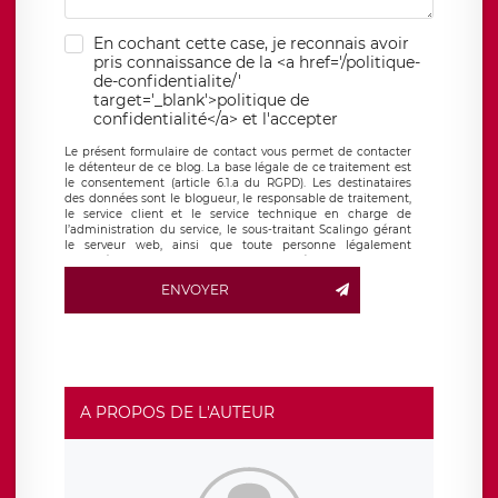
En cochant cette case, je reconnais avoir
pris connaissance de la <a href='/politique-
de-confidentialite/'
target='_blank'>politique de
confidentialité</a> et l'accepter
Le présent formulaire de contact vous permet de contacter
le détenteur de ce blog. La base légale de ce traitement est
le consentement (article 6.1.a du RGPD). Les destinataires
des données sont le blogueur, le responsable de traitement,
le service client et le service technique en charge de
l’administration du service, le sous-traitant Scalingo gérant
le serveur web, ainsi que toute personne légalement
autorisée. Le formulaire de contact à destination du
blogueur est hébergé sur un serveur hébergé par Scalingo,
ENVOYER
basé en France et offrant des
clauses de protection
conformes au RGPD
. Les données collectées sont conservées
jusqu’à ce que l’Internaute en sollicite la suppression, étant
entendu que vous pouvez demander la suppression de vos
données et retirer votre consentement à tout moment. Vous
disposez également d’un droit d’accès, de rectification ou de
limitation du traitement relatif à vos données à caractère
personnel, ainsi que d’un droit à la portabilité de vos
A PROPOS DE L'AUTEUR
données. Vous pouvez exercer ces droits auprès du délégué
à la protection des données de LÉGAVOX qui exerce au
siège social de LÉGAVOX et est joignable à l’adresse mail
suivante : donneespersonnelles@legavox.fr. Le responsable
de traitement est la société LÉGAVOX, sis 9 rue Léopold
Sédar Senghor, joignable à l’adresse mail :