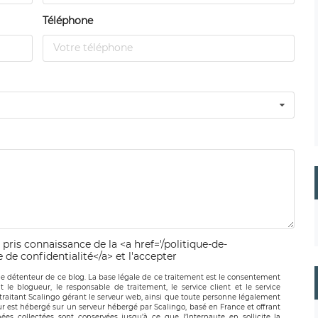
Téléphone
 pris connaissance de la <a href='/politique-de-
e de confidentialité</a> et l'accepter
le détenteur de ce blog. La base légale de ce traitement est le consentement
t le blogueur, le responsable de traitement, le service client et le service
-traitant Scalingo gérant le serveur web, ainsi que toute personne légalement
ur est hébergé sur un serveur hébergé par Scalingo, basé en France et offrant
ées collectées sont conservées jusqu’à ce que l’Internaute en sollicite la