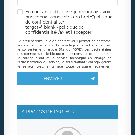
En cochant cette case, je reconnais avoir
pris connaissance de la <a href='/politique-
de-confidentialite/'
target='_blank'>politique de
confidentialité</a> et l'accepter
Le présent formulaire de contact vous permet de contacter
le détenteur de ce blog. La base légale de ce traitement est
le consentement (article 6.1.a du RGPD). Les destinataires
des données sont le blogueur, le responsable de traitement,
le service client et le service technique en charge de
l’administration du service, le sous-traitant Scalingo gérant
le serveur web, ainsi que toute personne légalement
autorisée. Le formulaire de contact à destination du
blogueur est hébergé sur un serveur hébergé par Scalingo,
ENVOYER
basé en France et offrant des
clauses de protection
conformes au RGPD
. Les données collectées sont conservées
jusqu’à ce que l’Internaute en sollicite la suppression, étant
entendu que vous pouvez demander la suppression de vos
données et retirer votre consentement à tout moment. Vous
disposez également d’un droit d’accès, de rectification ou de
limitation du traitement relatif à vos données à caractère
personnel, ainsi que d’un droit à la portabilité de vos
A PROPOS DE L'AUTEUR
données. Vous pouvez exercer ces droits auprès du délégué
à la protection des données de LÉGAVOX qui exerce au
siège social de LÉGAVOX et est joignable à l’adresse mail
suivante : donneespersonnelles@legavox.fr. Le responsable
de traitement est la société LÉGAVOX, sis 9 rue Léopold
Sédar Senghor, joignable à l’adresse mail :