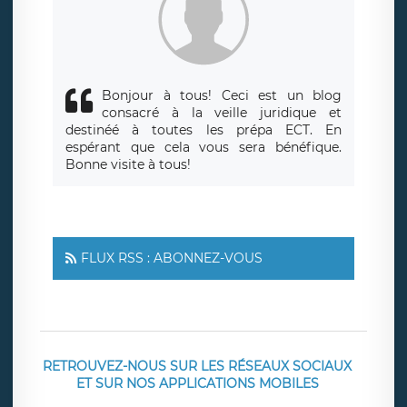
responsabledetraitement@legavox.fr. Vous avez également
le droit d’introduire une réclamation auprès d’une autorité
de contrôle.
Bonjour à tous! Ceci est un blog
consacré à la veille juridique et
destinéé à toutes les prépa ECT. En
espérant que cela vous sera bénéfique.
Bonne visite à tous!
FLUX RSS : ABONNEZ-VOUS
RETROUVEZ-NOUS SUR LES RÉSEAUX SOCIAUX
ET SUR NOS APPLICATIONS MOBILES