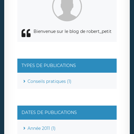
responsabledetraitement@legavox.fr. Vous avez également
le droit d’introduire une réclamation auprès d’une autorité
de contrôle.
Bienvenue sur le blog de robert_petit
TYPES DE PUBLICATIONS
Conseils pratiques (1)
DATES DE PUBLICATIONS
Année 2011 (1)