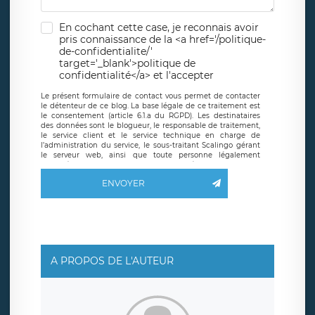
En cochant cette case, je reconnais avoir
pris connaissance de la <a href='/politique-
de-confidentialite/'
target='_blank'>politique de
confidentialité</a> et l'accepter
Le présent formulaire de contact vous permet de contacter
le détenteur de ce blog. La base légale de ce traitement est
le consentement (article 6.1.a du RGPD). Les destinataires
des données sont le blogueur, le responsable de traitement,
le service client et le service technique en charge de
l’administration du service, le sous-traitant Scalingo gérant
le serveur web, ainsi que toute personne légalement
autorisée. Le formulaire de contact à destination du
blogueur est hébergé sur un serveur hébergé par Scalingo,
ENVOYER
basé en France et offrant des
clauses de protection
conformes au RGPD
. Les données collectées sont conservées
jusqu’à ce que l’Internaute en sollicite la suppression, étant
entendu que vous pouvez demander la suppression de vos
données et retirer votre consentement à tout moment. Vous
disposez également d’un droit d’accès, de rectification ou de
limitation du traitement relatif à vos données à caractère
personnel, ainsi que d’un droit à la portabilité de vos
A PROPOS DE L'AUTEUR
données. Vous pouvez exercer ces droits auprès du délégué
à la protection des données de LÉGAVOX qui exerce au
siège social de LÉGAVOX et est joignable à l’adresse mail
suivante : donneespersonnelles@legavox.fr. Le responsable
de traitement est la société LÉGAVOX, sis 9 rue Léopold
Sédar Senghor, joignable à l’adresse mail :