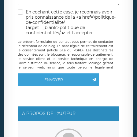
En cochant cette case, je reconnais avoir
pris connaissance de la <a href='/politique-
de-confidentialite/'
target='_blank'>politique de
confidentialité</a> et l'accepter
Le présent formulaire de contact vous permet de contacter
le détenteur de ce blog. La base légale de ce traitement est
le consentement (article 6.1.a du RGPD). Les destinataires
des données sont le blogueur, le responsable de traitement,
le service client et le service technique en charge de
l’administration du service, le sous-traitant Scalingo gérant
le serveur web, ainsi que toute personne légalement
autorisée. Le formulaire de contact à destination du
blogueur est hébergé sur un serveur hébergé par Scalingo,
ENVOYER
basé en France et offrant des
clauses de protection
conformes au RGPD
. Les données collectées sont conservées
jusqu’à ce que l’Internaute en sollicite la suppression, étant
entendu que vous pouvez demander la suppression de vos
données et retirer votre consentement à tout moment. Vous
disposez également d’un droit d’accès, de rectification ou de
limitation du traitement relatif à vos données à caractère
personnel, ainsi que d’un droit à la portabilité de vos
A PROPOS DE L'AUTEUR
données. Vous pouvez exercer ces droits auprès du délégué
à la protection des données de LÉGAVOX qui exerce au
siège social de LÉGAVOX et est joignable à l’adresse mail
suivante : donneespersonnelles@legavox.fr. Le responsable
de traitement est la société LÉGAVOX, sis 9 rue Léopold
Sédar Senghor, joignable à l’adresse mail :