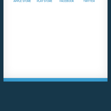
APPLE STORE
PLAY STORE
FACEBOOK
TWITTER
Mentions légales
CGU
Politique de confidentialité
Android
Iphone