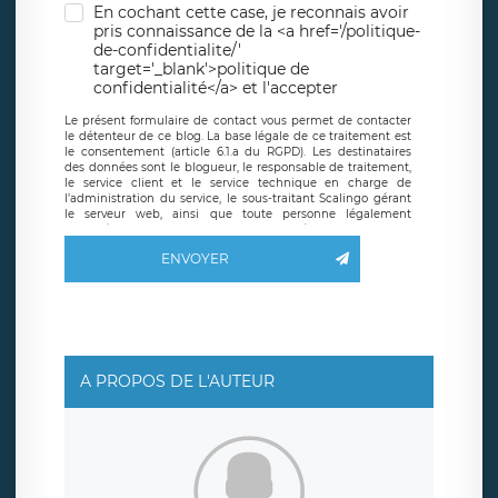
En cochant cette case, je reconnais avoir
pris connaissance de la <a href='/politique-
de-confidentialite/'
target='_blank'>politique de
confidentialité</a> et l'accepter
Le présent formulaire de contact vous permet de contacter
le détenteur de ce blog. La base légale de ce traitement est
le consentement (article 6.1.a du RGPD). Les destinataires
des données sont le blogueur, le responsable de traitement,
le service client et le service technique en charge de
l’administration du service, le sous-traitant Scalingo gérant
le serveur web, ainsi que toute personne légalement
autorisée. Le formulaire de contact à destination du
blogueur est hébergé sur un serveur hébergé par Scalingo,
ENVOYER
basé en France et offrant des
clauses de protection
conformes au RGPD
. Les données collectées sont conservées
jusqu’à ce que l’Internaute en sollicite la suppression, étant
entendu que vous pouvez demander la suppression de vos
données et retirer votre consentement à tout moment. Vous
disposez également d’un droit d’accès, de rectification ou de
limitation du traitement relatif à vos données à caractère
personnel, ainsi que d’un droit à la portabilité de vos
A PROPOS DE L'AUTEUR
données. Vous pouvez exercer ces droits auprès du délégué
à la protection des données de LÉGAVOX qui exerce au
siège social de LÉGAVOX et est joignable à l’adresse mail
suivante : donneespersonnelles@legavox.fr. Le responsable
de traitement est la société LÉGAVOX, sis 9 rue Léopold
Sédar Senghor, joignable à l’adresse mail :
responsabledetraitement@legavox.fr. Vous avez également
le droit d’introduire une réclamation auprès d’une autorité