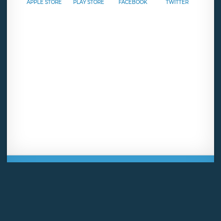
APPLE STORE
PLAY STORE
FACEBOOK
TWITTER
Mentions légales
CGU
Politique de confidentialité
Android
Iphone