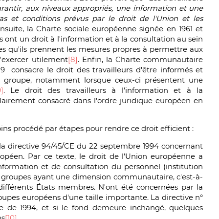
arantir, aux niveaux appropriés, une information et une
as et conditions prévus par le droit de l'Union et les
Ensuite, la Charte sociale européenne signée en 1961 et
s ont un droit à l'information et à la consultation au sein
ies qu'ils prennent les mesures propres à permettre aux
l'exercer utilement
[8]
. Enfin, la Charte communautaire
 consacre le droit des travailleurs d'être informés et
du groupe, notamment lorsque ceux-ci présentent une
9]
. Le droit des travailleurs à l'information et à la
clairement consacré dans l'ordre juridique européen en
s procédé par étapes pour rendre ce droit efficient :
la directive 94/45/CE du 22 septembre 1994 concernant
uropéen. Par ce texte, le droit de l'Union européenne a
formation et de consultation du personnel (institution
es groupes ayant une dimension communautaire, c'est-à-
différents États membres. N'ont été concernées par la
roupes européens d'une taille importante. La directive n°
 de 1994, et si le fond demeure inchangé, quelques
es
[10]
.