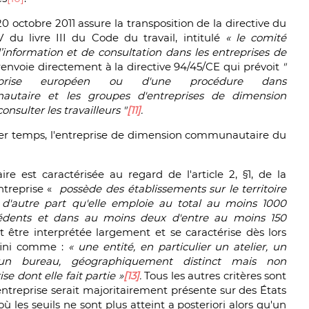
0 octobre 2011 assure la transposition de la directive du
V du livre III du Code du travail, intitulé
« le comité
information et de consultation dans les entreprises de
 renvoie directement à la directive 94/45/CE qui prévoit
"
treprise européen ou d'une procédure dans
autaire et les groupes d'entreprises de dimension
sulter les travailleurs "
[11]
.
mier temps, l'entreprise de dimension communautaire du
 est caractérisée au regard de l'article 2, §1, de la
ntreprise «
possède des établissements sur le territoire
d'autre part qu'elle emploie au total au moins 1000
récédents et dans au moins deux d'entre au moins 150
t être interprétée largement et se caractérise dès lors
éfini comme :
« une entité, en particulier un atelier, un
 un bureau, géographiquement distinct mais non
e dont elle fait partie »
[13]
.
Tous les autres critères sont
ntreprise serait majoritairement présente sur des États
les seuils ne sont plus atteint a posteriori alors qu'un