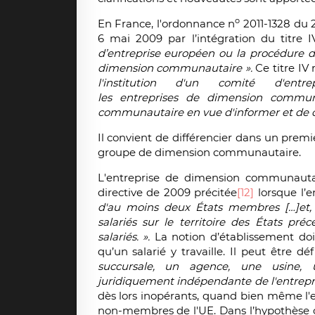
o
En France, l'ordonnance n
2011-1328 du 2
6 mai 2009 par l’intégration du titre I
d’entreprise européen ou la procédure d’
dimension communautaire ».
Ce titre IV
l'institution d'un comité d'en
les entreprises de dimension commun
communautaire en vue d'informer et de con
Il convient de différencier dans un pre
groupe de dimension communautaire.
L'entreprise de dimension communautaire
directive de 2009 précitée
[12]
lorsque l’e
d'au moins deux États membres […]et, 
salariés sur le territoire des États p
salariés. ».
La notion d’établissement doi
qu’un salarié y travaille. Il peut être d
succursale, un agence, une usine,
juridiquement indépendante de l'entrepris
dès lors inopérants, quand bien même l'e
non-membres de l'UE. Dans l’hypothèse où 