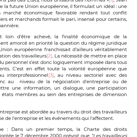
 la future Union européenne, il formulait un idéal : une
n marché économique favorable rendant tout conflit
ciers et marchands formait le pari, insensé pour certains,
bannière.
est loin d'être achevé, la finalité économique de la
 amorcé en priorité la question du régime juridique
'Union européenne franchissait d’ailleurs véritablement
ation des travailleurs
[2]
. La nécessité de mettre en place
 du personnel s’est donc logiquement imposée dans tous
ents. C'est en effet toute la volonté européenne que
au interprofessionnel
[3]
, au niveau sectoriel avec des
onc au niveau de la négociation d'entreprise ou de
ettre une information, un dialogue, une participation
nts états membres au sein des entreprises de dimension
ntreprise est abordée au travers du droit des travailleurs
vie de l'entreprise et les événements qui l'affectent.
cipe : Dans un premier temps, la Charte des droits
optée le 7 décembre 2000 prévoit que
“Les travailleurs