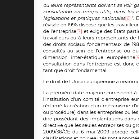
ou leurs représentants doivent se voir g
consultation en temps utile, dans les c
législations et pratiques nationales
[6]
”
. 
révisée en 1996 dispose que les travailleur
de l'entreprise
[7]
et exige des États part
travailleurs ou à leurs représentants de 
des droits sociaux fondamentaux de 1989
consultés au sein de l'entreprise ou 
dimension inter-étatique européenne
[
consultation dans l'entreprise est donc 
tant que droit fondamental.
Le droit de l'Union européenne a néanmoin
La première date majeure correspond à 
l'institution d'un comité d'entreprise e
réclamé la création d'un mécanisme d'in
ou procédure) dans les entreprises ou l
dire possédant des implantations dans 
directive que les seules entreprises ou g
2009/38/CE du 6 mai 2009 abroge celle
clarifications et nouveautés sont apporté