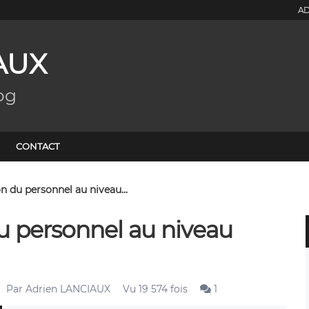
AD
AUX
og
CONTACT
n du personnel au niveau...
u personnel au niveau
Par
Adrien LANCIAUX
Vu 19 574 fois
1