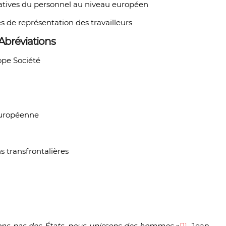
tatives du personnel au niveau européen
 de représentation des travailleurs
Abréviations
ope Société
européenne
s transfrontalières
ons pas des États, nous unissons des hommes
»
[1]
, Jean