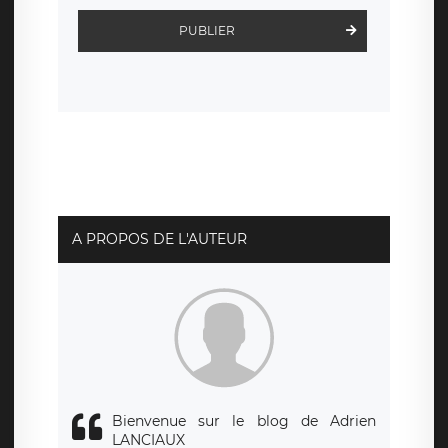
d’inscription est hébergé sur un serveur hébergé par
Scalingo, basé en France et offrant des
clauses de
PUBLIER
protection conformes au RGPD
. Les données collectées
sont conservées jusqu’à ce que l’Internaute en sollicite la
suppression, étant entendu que vous pouvez demander
la suppression de vos données et retirer votre
consentement à tout moment. Vous disposez également
d’un droit d’accès, de rectification ou de limitation du
traitement relatif à vos données à caractère personnel,
ainsi que d’un droit à la portabilité de vos données. Vous
pouvez exercer ces droits auprès du délégué à la
protection des données de LÉGAVOX qui exerce au siège
social de LÉGAVOX et est joignable à l’adresse mail
suivante : donneespersonnelles@legavox.fr. Le
responsable de traitement est la société LÉGAVOX, sis 9
rue Léopold Sédar Senghor, joignable à l’adresse mail :
responsabledetraitement@legavox.fr. Vous avez
A PROPOS DE L'AUTEUR
également le droit d’introduire une réclamation auprès
d’une autorité de contrôle.
Bienvenue sur le blog de Adrien
LANCIAUX