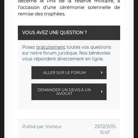
décerne le Prix de la réserve militaire, à
l'occasion d'une cérémonie solennelle de
remise des trophées.
VOUS AVEZ UNE QUESTION ?
Posez
gratuitement
toutes vos questions
sur notre forum juridique. Nos bénévoles
vous répondent directement en ligne.
ALLER SUR LE FORUM
DEMANDER UN DEVIS À UN
AVOCAT
Publié par
Visiteur
23/12/2015
15:47