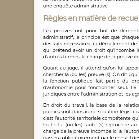
une enquête administrative.
Règles en matière de recuei
Les preuves ont pour but de démontrer
administratif, le principe est que chaqu
des faits nécessaires au déroulement de l’e
qui prétend avoir un droit qu’incombe la
d’autres termes, la charge de la preuve
Quant au juge, il attend qu’on lui appor
chercher la (ou les) preuve (s). On dit « qu
la fonction publique fait partie du dr
d’autonomie pour fonctionner seul. Le 
juridiques entre l’administration et les ag
En droit du travail, la base de la relati
publics sont dans « une situation législat
c’est l’autorité territoriale compétente qu
faute. La (ou les) faute (s) reprochée a
charge de la preuve incombe ici à l’autorit
passera obligatoirement par le conseil 