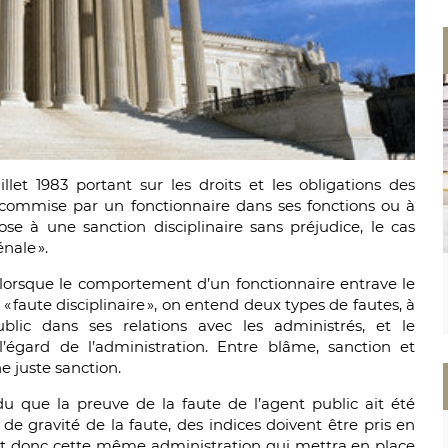
illet 1983 portant sur les droits et les obligations des
e commise par un fonctionnaire dans ses fonctions ou à
xpose à une sanction disciplinaire sans préjudice, le cas
nale ».
re lorsque le comportement d’un fonctionnaire entrave le
 faute disciplinaire », on entend deux types de fautes, à
lic dans ses relations avec les administrés, et le
ard de l’administration. Entre blâme, sanction et
ne juste sanction.
ndu que la preuve de la faute de l’agent public ait été
e gravité de la faute, des indices doivent être pris en
est donc cette même administration qui mettra en place