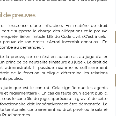
l de preuves
 l’existence d’une infraction. En matière de droit
e partie supporte la charge des allégations et la preuve
nquête. Selon l’article 1315 du Code civil, « C’est à celui
 preuve de son droit ». « Actori incombit donatio »… En
 incombe au demandeur.
te la preuve, car ce n’est en aucun cas au juge d’aller
’un principe de neutralité s’instaure au juge ». Le droit de
oit administratif. Il possède néanmoins suffisamment
droit de la fonction publique détermine les relations
ents publics.
on juridique est le contrat. Cela signifie que les agents
ive et réglementaire ». En cas de faute d’un agent public,
i, sous le contrôle du juge, appréciera la gravité de cette
u fonctionnaire doit impérativement être démontrée. La
é territoriale, contrairement au droit privé, où le salarié
des Prud’hommes.