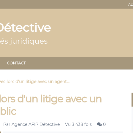
AD
étective
és juridiques
CONTACT
es lors d'un litige avec un agent...
ors d'un litige avec un
blic
Par
Agence AFIP Détective
Vu 3 438 fois
0