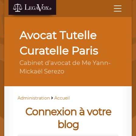
Avocat Tutelle
Curatelle Paris
Cabinet d'avocat de Me Yann-
Mickaël Serezo
Administration
Accueil
Connexion à votre
blog