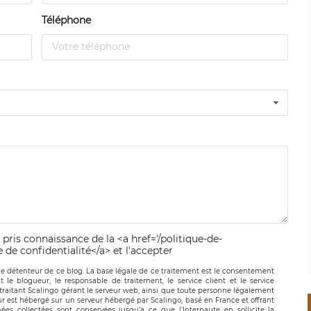
Téléphone
 pris connaissance de la <a href='/politique-de-
e de confidentialité</a> et l'accepter
le détenteur de ce blog. La base légale de ce traitement est le consentement
t le blogueur, le responsable de traitement, le service client et le service
-traitant Scalingo gérant le serveur web, ainsi que toute personne légalement
ur est hébergé sur un serveur hébergé par Scalingo, basé en France et offrant
ées collectées sont conservées jusqu’à ce que l’Internaute en sollicite la