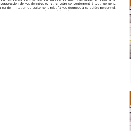
suppression de vos données et retirer votre consentement à tout moment.
n ou de limitation du traitement relatif à vos données à caractère personnel,
 pouvez exercer ces droits auprès du délégué à la protection des données de
oignable à l’adresse mail suivante : donneespersonnelles@legavox.fr. Le
, sis 9 rue Léopold Sédar Senghor, joignable à l’adresse mail :
droit d’introduire une réclamation auprès d’une autorité de contrôle.