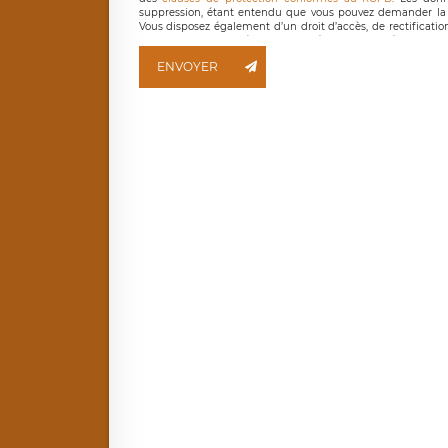
suppression, étant entendu que vous pouvez demander la 
Vous disposez également d’un droit d’accès, de rectificatio
ainsi que d’un droit à la portabilité de vos données. Vous
LÉGAVOX qui exerce au siège social de LÉGAVOX et est j
ENVOYER
responsable de traitement est la société LÉGAVOX
responsabledetraitement@legavox.fr. Vous avez également le 