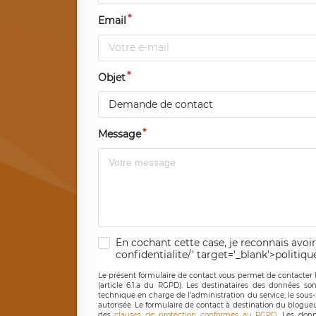
Email
Objet
Demande de contact
Message
En cochant cette case, je reconnais avoir
confidentialite/' target='_blank'>politiqu
Le présent formulaire de contact vous permet de contacter 
(article 6.1.a du RGPD). Les destinataires des données son
technique en charge de l’administration du service, le sous
autorisée. Le formulaire de contact à destination du blogue
des
clauses de protection conformes au RGPD
. Les donn