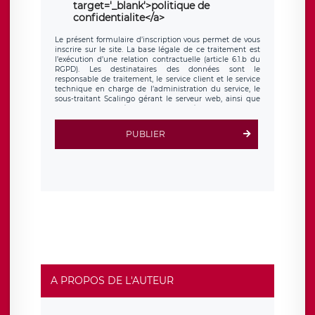
target='_blank'>politique de
confidentialite</a>
Le présent formulaire d’inscription vous permet de vous
inscrire sur le site. La base légale de ce traitement est
l’exécution d’une relation contractuelle (article 6.1.b du
RGPD). Les destinataires des données sont le
responsable de traitement, le service client et le service
technique en charge de l’administration du service, le
sous-traitant Scalingo gérant le serveur web, ainsi que
toute personne légalement autorisée. Le formulaire
d’inscription est hébergé sur un serveur hébergé par
Scalingo, basé en France et offrant des
clauses de
PUBLIER
protection conformes au RGPD
. Les données collectées
sont conservées jusqu’à ce que l’Internaute en sollicite la
suppression, étant entendu que vous pouvez demander
la suppression de vos données et retirer votre
consentement à tout moment. Vous disposez également
d’un droit d’accès, de rectification ou de limitation du
traitement relatif à vos données à caractère personnel,
ainsi que d’un droit à la portabilité de vos données. Vous
pouvez exercer ces droits auprès du délégué à la
protection des données de LÉGAVOX qui exerce au siège
social de LÉGAVOX et est joignable à l’adresse mail
suivante : donneespersonnelles@legavox.fr. Le
responsable de traitement est la société LÉGAVOX, sis 9
rue Léopold Sédar Senghor, joignable à l’adresse mail :
responsabledetraitement@legavox.fr. Vous avez
A PROPOS DE L'AUTEUR
également le droit d’introduire une réclamation auprès
d’une autorité de contrôle.