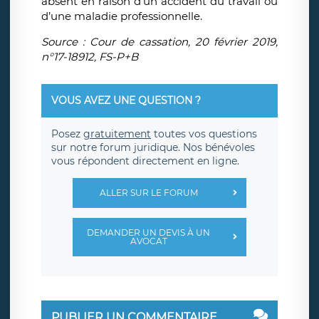
absent en raison d’un accident du travail ou
d’une maladie professionnelle.
Source : Cour de cassation, 20 février 2019,
n°17-18912, FS-P+B
VOUS AVEZ UNE QUESTION ?
Posez
gratuitement
toutes vos questions
sur notre forum juridique. Nos bénévoles
vous répondent directement en ligne.
ALLER SUR LE FORUM
DEMANDER UN DEVIS À UN
AVOCAT
PUBLIER UN COMMENTAIRE