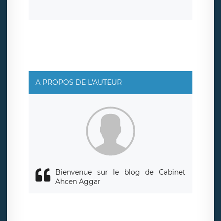
la suppression de vos données et retirer votre
consentement à tout moment. Vous disposez également
d’un droit d’accès, de rectification ou de limitation du
traitement relatif à vos données à caractère personnel,
ainsi que d’un droit à la portabilité de vos données. Vous
pouvez exercer ces droits auprès du délégué à la
protection des données de LÉGAVOX qui exerce au siège
social de LÉGAVOX et est joignable à l’adresse mail
suivante : donneespersonnelles@legavox.fr. Le
responsable de traitement est la société LÉGAVOX, sis 9
rue Léopold Sédar Senghor, joignable à l’adresse mail :
responsabledetraitement@legavox.fr. Vous avez
A PROPOS DE L'AUTEUR
également le droit d’introduire une réclamation auprès
d’une autorité de contrôle.
Bienvenue sur le blog de Cabinet
Ahcen Aggar