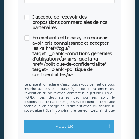
J'accepte de recevoir des
propositions commerciales de nos
partenaires
En cochant cette case, je reconnais
avoir pris connaissance et accepter
les <a href='/cgu/'
target='_blank'>conditions générales
d'utilisation</a> ainsi que la <a
href='/politique-de-confidentialite/'
target='_blank'>politique de
confidentialite</a>
Le présent formulaire d’inscription vous permet de vous
inscrire sur le site. La base légale de ce traitement est
l’exécution d’une relation contractuelle (article 6.1.b du
RGPD). Les destinataires des données sont le
responsable de traitement, le service client et le service
technique en charge de l’administration du service, le
sous-traitant Scalingo gérant le serveur web, ainsi que
toute personne légalement autorisée. Le formulaire
d’inscription est hébergé sur un serveur hébergé par
Scalingo, basé en France et offrant des
clauses de
PUBLIER
protection conformes au RGPD
. Les données collectées
sont conservées jusqu’à ce que l’Internaute en sollicite la
suppression, étant entendu que vous pouvez demander