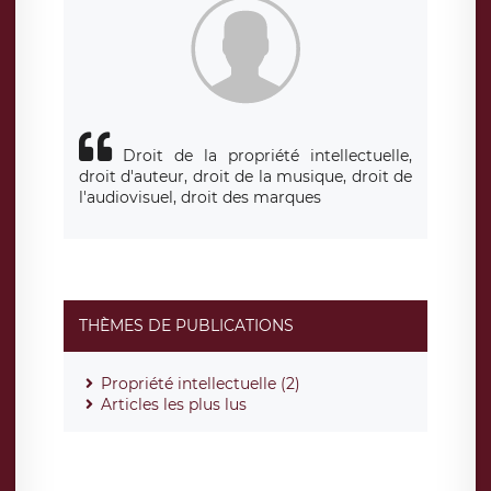
de traitement est la société LÉGAVOX, sis 9 rue Léopold
Sédar Senghor, joignable à l’adresse mail :
responsabledetraitement@legavox.fr. Vous avez également
le droit d’introduire une réclamation auprès d’une autorité
de contrôle.
Droit de la propriété intellectuelle,
droit d'auteur, droit de la musique, droit de
l'audiovisuel, droit des marques
THÈMES DE PUBLICATIONS
Propriété intellectuelle (2)
Articles les plus lus