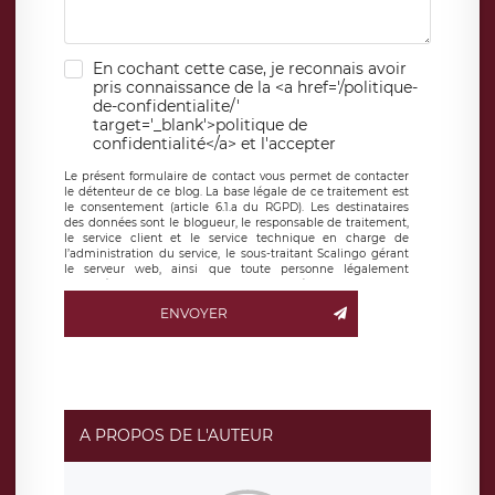
En cochant cette case, je reconnais avoir
pris connaissance de la <a href='/politique-
de-confidentialite/'
target='_blank'>politique de
confidentialité</a> et l'accepter
Le présent formulaire de contact vous permet de contacter
le détenteur de ce blog. La base légale de ce traitement est
le consentement (article 6.1.a du RGPD). Les destinataires
des données sont le blogueur, le responsable de traitement,
le service client et le service technique en charge de
l’administration du service, le sous-traitant Scalingo gérant
le serveur web, ainsi que toute personne légalement
autorisée. Le formulaire de contact à destination du
blogueur est hébergé sur un serveur hébergé par Scalingo,
ENVOYER
basé en France et offrant des
clauses de protection
conformes au RGPD
. Les données collectées sont conservées
jusqu’à ce que l’Internaute en sollicite la suppression, étant
entendu que vous pouvez demander la suppression de vos
données et retirer votre consentement à tout moment. Vous
disposez également d’un droit d’accès, de rectification ou de
limitation du traitement relatif à vos données à caractère
personnel, ainsi que d’un droit à la portabilité de vos
A PROPOS DE L'AUTEUR
données. Vous pouvez exercer ces droits auprès du délégué
à la protection des données de LÉGAVOX qui exerce au
siège social de LÉGAVOX et est joignable à l’adresse mail
suivante : donneespersonnelles@legavox.fr. Le responsable