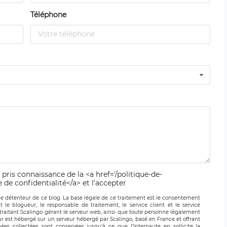
Téléphone
 pris connaissance de la <a href='/politique-de-
e de confidentialité</a> et l'accepter
le détenteur de ce blog. La base légale de ce traitement est le consentement
t le blogueur, le responsable de traitement, le service client et le service
-traitant Scalingo gérant le serveur web, ainsi que toute personne légalement
ur est hébergé sur un serveur hébergé par Scalingo, basé en France et offrant
ées collectées sont conservées jusqu’à ce que l’Internaute en sollicite la