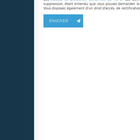
suppression, étant entendu que vous pouvez demander la 
Vous disposez également d’un droit d’accès, de rectificatio
ainsi que d’un droit à la portabilité de vos données. Vous
LÉGAVOX qui exerce au siège social de LÉGAVOX et est j
ENVOYER
responsable de traitement est la société LÉGAVOX
responsabledetraitement@legavox.fr. Vous avez également le 