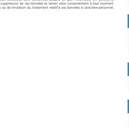
suppression de vos données et retirer votre consentement à tout moment.
n ou de limitation du traitement relatif à vos données à caractère personnel,
 pouvez exercer ces droits auprès du délégué à la protection des données de
oignable à l’adresse mail suivante : donneespersonnelles@legavox.fr. Le
, sis 9 rue Léopold Sédar Senghor, joignable à l’adresse mail :
droit d’introduire une réclamation auprès d’une autorité de contrôle.