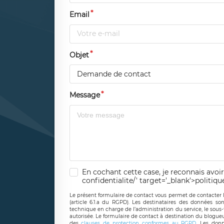
Email
Objet
Demande de contact
Message
En cochant cette case, je reconnais avoir
confidentialite/' target='_blank'>politiqu
Le présent formulaire de contact vous permet de contacter 
(article 6.1.a du RGPD). Les destinataires des données son
technique en charge de l’administration du service, le sous
autorisée. Le formulaire de contact à destination du blogue
des
clauses de protection conformes au RGPD
. Les donn