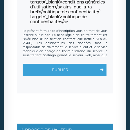
target='_blank'>conditions générales
d'utilisation</a> ainsi que la <a
href='/politique-de-confidentialite/'
target='_blank'>politique de
confidentialite</a>
Le présent formulaire d’inscription vous permet de vous
inscrire sur le site. La base légale de ce traitement est
l’exécution d’une relation contractuelle (article 6.1.b du
RGPD). Les destinataires des données sont le
responsable de traitement, le service client et le service
technique en charge de l’administration du service, le
sous-traitant Scalingo gérant le serveur web, ainsi que
toute personne légalement autorisée. Le formulaire
d’inscription est hébergé sur un serveur hébergé par
Scalingo, basé en France et offrant des
clauses de
PUBLIER
protection conformes au RGPD
. Les données collectées
sont conservées jusqu’à ce que l’Internaute en sollicite la
suppression, étant entendu que vous pouvez demander
la suppression de vos données et retirer votre
consentement à tout moment. Vous disposez également
d’un droit d’accès, de rectification ou de limitation du
traitement relatif à vos données à caractère personnel,
ainsi que d’un droit à la portabilité de vos données. Vous
pouvez exercer ces droits auprès du délégué à la
protection des données de LÉGAVOX qui exerce au siège
social de LÉGAVOX et est joignable à l’adresse mail
suivante : donneespersonnelles@legavox.fr. Le
responsable de traitement est la société LÉGAVOX, sis 9
rue Léopold Sédar Senghor, joignable à l’adresse mail :
responsabledetraitement@legavox.fr. Vous avez