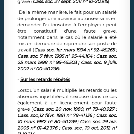
grave (
Cass. soc. 27 sept. 2011 n° 10-20.915
)
De la même manière, le fait pour un salarié
de prolonger une absence autorisée sans en
demander l’autorisation à l’employeur peut
être constitutif d’une faute grave,
notamment dans le cas où le salarié a été
mis en demeure de reprendre son poste de
travail (
Cass. soc. 1er mars 1994 n° 92-45.265 ;
Cass. soc. 7 févr. 1995 n° 93-44.164 ; Cass. soc.
25 mars 1998 n° 95-45.503 ; Cass. soc. 9 juill.
2002 n° 00-40.236
).
-
Sur les retards répétés
Lorsqu’un salarié multiplie les retards ou les
absences injustifiées, il s’expose dans ce cas
également à un licenciement pour faute
grave (
Cass. soc. 20 nov. 1980, n° 79-40.927 ;
Cass. soc.,12 févr. 1981 n° 79-41.136 ; Cass. soc.
10 mars 1982 n° 80-40.239 ; Cass. soc. 29 avr.
2003 n° 01-42.376 ; Cass. soc., 10 oct. 2012 n°